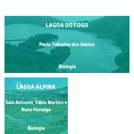
LAGOA DO FOGO
Paulo Talhadas dos Santos
Biologia
LAGOA DAS SETE
LAGOA ALPINA
CIDADES
Sara Antunes, Fábio Martins e
Paulo Talhadas dos Santos
Nuno Formigo
Biologia
Biologia