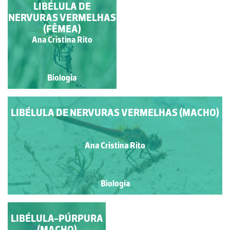
LAGOA ALPINA
LIBÉLULA DE
NERVURAS VERMELHAS
(FÊMEA)
Sara Antunes, Fábio
Ana Cristina Rito
Martins e Nuno Formigo
Biologia
Biologia
LIBÉLULA DE NERVURAS VERMELHAS (MACHO)
Ana Cristina Rito
Biologia
LIBÉLULA-PÚRPURA
(MACHO)