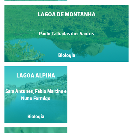
LAGOA DE MONTANHA
Paulo Talhadas dos Santos
Biologia
LAGOA ALPINA
LAGOA ALPINA
Sara Antunes, Fábio Martins e
Sara Antunes, Fábio
Martins e Nuno Formigo
Nuno Formigo
Biologia
Biologia