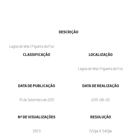
DESCRIÇÃO
Lagoa da Vela | Figueira da Foz
CLASSIFICAÇÃO
LOCALIZAÇÃO
Lagoa da Vela | Figueira da Foz
DATA DE PUBLICAÇÃO
DATA DE REALIZAÇÃO
15 de Setembro de 2011
2011-08-05
Nº DE VISUALIZAÇÕES
RESOLUÇÃO
3973
720px X 540px