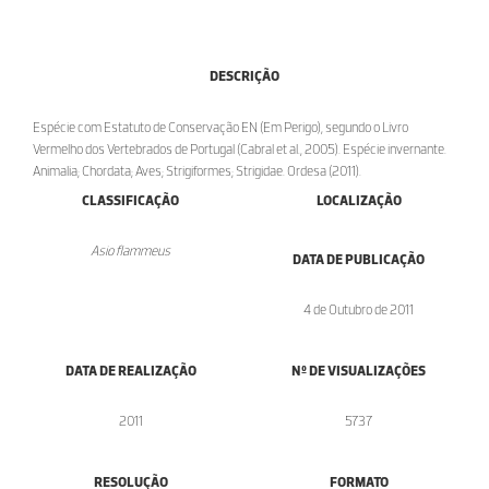
DESCRIÇÃO
Espécie com Estatuto de Conservação EN (Em Perigo), segundo o Livro
Vermelho dos Vertebrados de Portugal (Cabral et al., 2005). Espécie invernante.
Animalia; Chordata; Aves; Strigiformes; Strigidae. Ordesa (2011).
CLASSIFICAÇÃO
LOCALIZAÇÃO
Asio flammeus
DATA DE PUBLICAÇÃO
4 de Outubro de 2011
DATA DE REALIZAÇÃO
Nº DE VISUALIZAÇÕES
2011
5737
RESOLUÇÃO
FORMATO