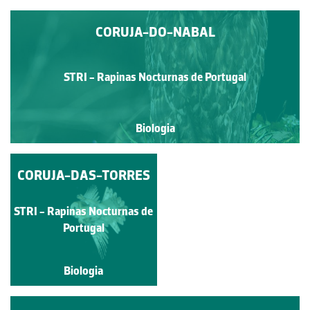
CORUJA-DO-NABAL
STRI - Rapinas Nocturnas de Portugal
Biologia
CORUJA-DAS-TORRES
CORUJA-DAS-
TORRES
STRI - Rapinas Nocturnas de
Andreina da Silva
Portugal
Biologia
Biologia