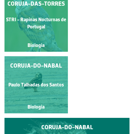
CORUJA-DAS-TORRES
CORUJA-DAS-
TORRES
STRI - Rapinas Nocturnas
STRI - Rapinas Nocturnas de
de Portugal
Portugal
Biologia
Biologia
CORUJA-DO-NABAL
CORUJA-DAS-
TORRES
STRI - Rapinas Nocturnas
Paulo Talhadas dos Santos
de Portugal
Biologia
Biologia
CORUJA-DO-NABAL