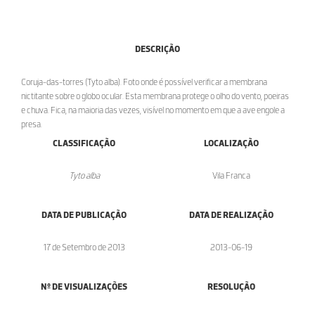
DESCRIÇÃO
Coruja-das-torres (Tyto alba). Foto onde é possível verificar a membrana
nictitante sobre o globo ocular. Esta membrana protege o olho do vento, poeiras
e chuva. Fica, na maioria das vezes, visível no momento em que a ave engole a
presa.
CLASSIFICAÇÃO
LOCALIZAÇÃO
Tyto alba
Vila Franca
DATA DE PUBLICAÇÃO
DATA DE REALIZAÇÃO
17 de Setembro de 2013
2013-06-19
Nº DE VISUALIZAÇÕES
RESOLUÇÃO