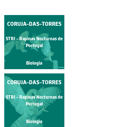
CORUJA-DAS-TORRES
CORUJA-DAS-
TORRES
STRI - Rapinas Nocturnas de
Andreina da Silva
Portugal
Biologia
Biologia
CORUJA-DAS-TORRES
CORUJA-DAS-
TORRES
STRI - Rapinas Nocturnas
STRI - Rapinas Nocturnas de
de Portugal
Portugal
Biologia
Biologia