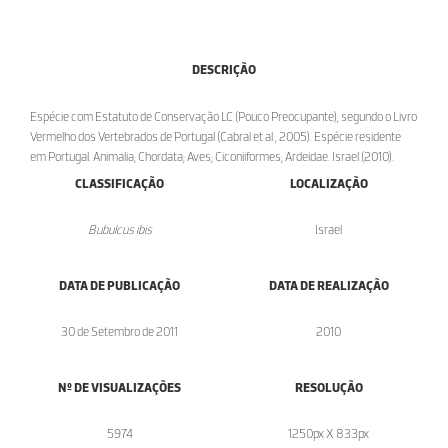
DESCRIÇÃO
Espécie com Estatuto de Conservação LC (Pouco Preocupante), segundo o Livro
Vermelho dos Vertebrados de Portugal (Cabral et al., 2005). Espécie residente
em Portugal. Animalia; Chordata; Aves; Ciconiiformes; Ardeidae. Israel (2010).
CLASSIFICAÇÃO
LOCALIZAÇÃO
Bubulcus ibis
Israel
DATA DE PUBLICAÇÃO
DATA DE REALIZAÇÃO
30 de Setembro de 2011
2010
Nº DE VISUALIZAÇÕES
RESOLUÇÃO
5974
1250px X 833px