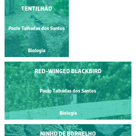
AUSTRALIAN WHITE
TENTILHÃO
IBIS
Paulo Talhadas dos Santos
Paulo Talhadas dos Santos
Biologia
Biologia
RED-WINGED BLACKBIRD
Paulo Talhadas dos Santos
Biologia
NINHO DE BORRELHO