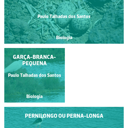
Paulo Talhadas dos Santos
Biologia
GARÇA-BRANCA-
ÍBIS-PRETO
PEQUENA
Paulo Talhadas dos Santos
Paulo Talhadas dos Santos
Biologia
Biologia
PERNILONGO OU PERNA-LONGA