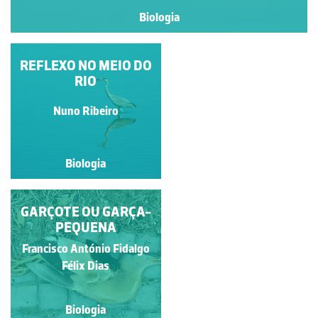
Biologia
REFLEXO NO MEIO DO
ASPETO DE GARÇA
REAL
RIO
Manuela Lopes
Nuno Ribeiro
Biologia
Biologia
GARÇOTE OU GARÇA-
GARÇA-BRANCA-
PEQUENA
PEQUENA
Francisco António Fidalgo
Francisco António Fidalgo
Félix Dias
Félix Dias
Biologia
Biologia