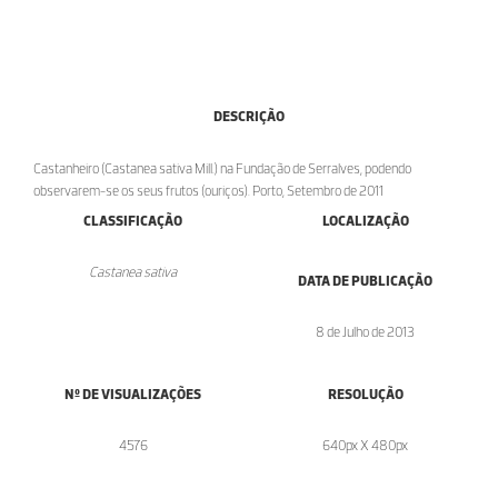
DESCRIÇÃO
Castanheiro (Castanea sativa Mill.) na Fundação de Serralves, podendo
observarem-se os seus frutos (ouriços). Porto, Setembro de 2011
CLASSIFICAÇÃO
LOCALIZAÇÃO
Castanea sativa
DATA DE PUBLICAÇÃO
8 de Julho de 2013
Nº DE VISUALIZAÇÕES
RESOLUÇÃO
4576
640px X 480px