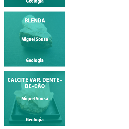
Geologia
Geologia
BERILO
BLENDA
Miguel Sousa
Miguel Sousa
Geologia
Geologia
CALCITE VAR. DENTE-
QUARTZO VAR.
CALCEDÓNIA
DE-CÃO
Miguel Sousa
Miguel Sousa
Geologia
Geologia