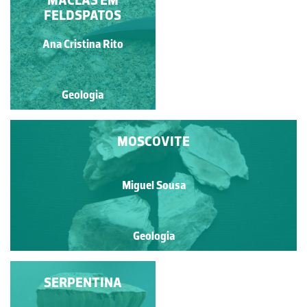
FELDSPATOS
QUARTZO
Ana Cristina Rito
Miguel Sousa
Geologia
Geologia
MOSCOVITE
Miguel Sousa
Geologia
LEPIDOLITE
SERPENTINA