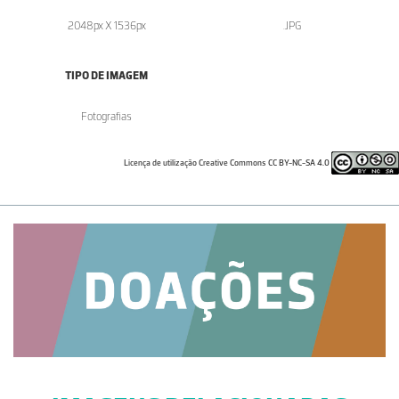
2048px X 1536px
.JPG
TIPO DE IMAGEM
Fotografias
Licença de utilização Creative Commons CC BY-NC-SA 4.0