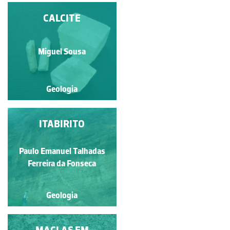
CALCITE
CALCITE
Miguel Sousa
Miguel Sousa
Geologia
Geologia
EXPLORAÇÃO DE
ITABIRITO
GESSO
Paulo Emanuel Talhadas
Luís Duarte
Ferreira da Fonseca
Geologia
Geologia
MOSCOVITE COM
MACLAS EM