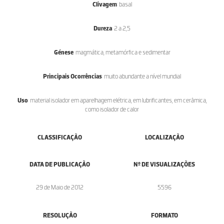
Clivagem
: basal
Dureza
: 2 a 2,5
Génese
: magmática, metamórfica e sedimentar
Principais Ocorrências
: muito abundante a nível mundial
Uso
: material isolador em aparelhagem elétrica, em lubrificantes, em cerâmica,
como isolador de calor
CLASSIFICAÇÃO
LOCALIZAÇÃO
DATA DE PUBLICAÇÃO
Nº DE VISUALIZAÇÕES
29 de Maio de 2012
5596
RESOLUÇÃO
FORMATO