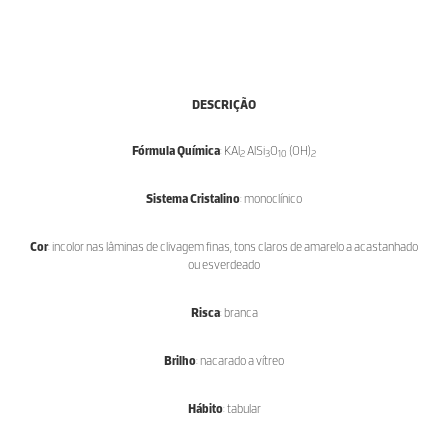
DESCRIÇÃO
Fórmula Química
: KAl
AlSi
O
(OH)
2
3
10
2
Sistema Cristalino
: monoclínico
Cor
: incolor nas lâminas de clivagem finas, tons claros de amarelo a acastanhado
ou esverdeado
Risca
: branca
Brilho
: nacarado a vítreo
Hábito
: tabular