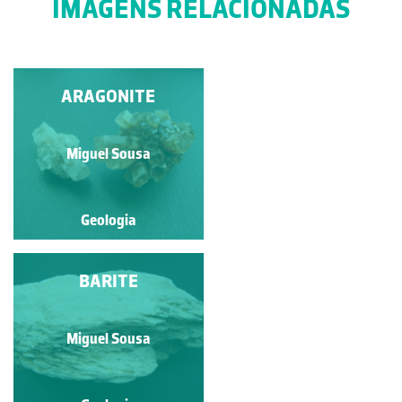
IMAGENS RELACIONADAS
QUARTZO VAR.
ARAGONITE
AMETISTA
Miguel Sousa
Miguel Sousa
Geologia
Geologia
AZURITE
BARITE
Miguel Sousa
Miguel Sousa