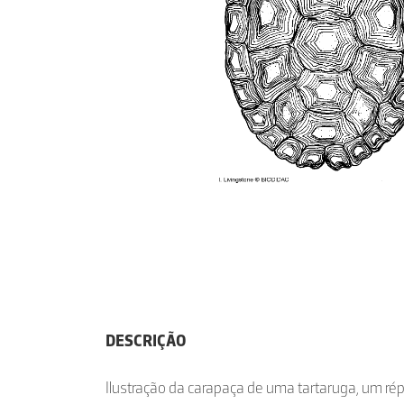
DESCRIÇÃO
Ilustração da carapaça de uma tartaruga, um répti