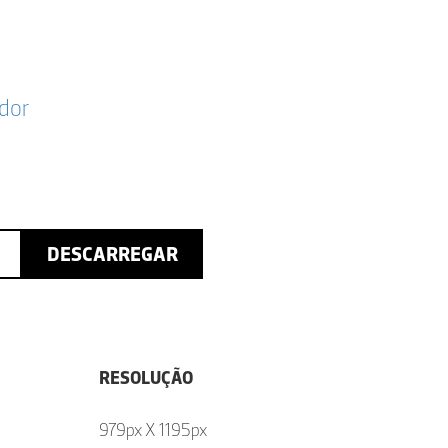
dor
DESCARREGAR
RESOLUÇÃO
979px X 1195px