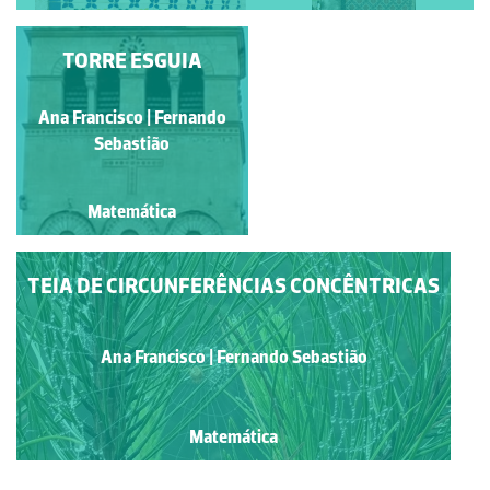
GEOMETRIA FORJADA
TORRE ESGUIA
Ana Francisco | Fernando
Ana Francisco | Fernando
Sebastião
Sebastião
Matemática
Matemática
TEIA DE CIRCUNFERÊNCIAS CONCÊNTRICAS
Ana Francisco | Fernando Sebastião
Matemática