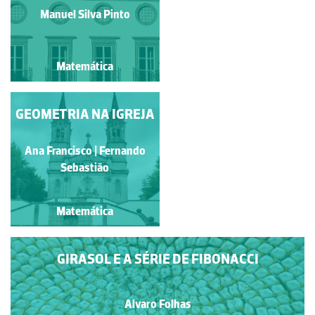
Manuel Silva Pinto
Isabel Gil
Matemática
Matemática
GEOMETRIA NA IGREJA
CIRCUNFERÊNCIAS
Ana Francisco | Fernando
Carla Rentes
Sebastião
Matemática
Matemática
GIRASOL E A SÉRIE DE FIBONACCI
Alvaro Folhas