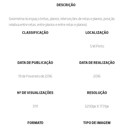
DESCRIÇÃO
Geometria no espaço (retas, planos, interseções de retas e planos, posição
relativa entre retas, entre planos e entre retas e planos).
CLASSIFICAÇÃO
LOCALIZAÇÃO
S.M.Porto
DATA DE PUBLICAÇÃO
DATA DE REALIZAÇÃO
19 de Fevereiro de 2016
2016
Nº DE VISUALIZAÇÕES
RESOLUÇÃO
3111
3200px X 1731px
FORMATO
TIPO DE IMAGEM