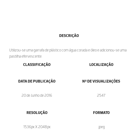
DESCRIÇÃO
Utilizou-se uma garrafa de plástico com água corada e óleo e adicionou-se uma
pastilha efervescente.
CLASSIFICAÇÃO
LOCALIZAÇÃO
DATA DE PUBLICAÇÃO
Nº DE VISUALIZAÇÕES
20 de Junho de 2016
2547
RESOLUÇÃO
FORMATO
1536px X 2048px
.jpeg