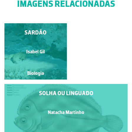
IMAGENS RELACIONADAS
PALOMENA PRASINA
SARDÃO
Manuela Lopes
Isabel Gil
Biologia
Biologia
SOLHA OU LINGUADO
Natacha Martinho