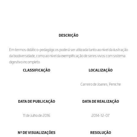
DESCRIÇÃO
Em termos didático-pedagógicos poderá ser utilizada tanto ao nível da ilustração
da biodiversidade, como ao nível da exemplificação de seres vivos com sistema
digestivo incompleto.
CLASSIFICAÇÃO
LOCALIZAÇÃO
Carreiro de Joanes, Peniche
DATA DE PUBLICAÇÃO
DATA DE REALIZAÇÃO
11 de Julho de 2016
2014-12-07
Nº DE VISUALIZAÇÕES
RESOLUÇÃO