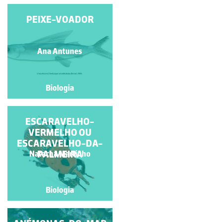
GOLFINHO ROAZ
PEIXE-VOADOR
(TURSIOPS
TRUNCATUS)
Horácio Santos
Ana Antunes
Biologia
Biologia
ESCARAVELHO-
ESCARAVELHO-
VERMELHO OU
VERMELHO
ESCARAVELHO-DA-
PALMEIRA
Natacha Martinho
Natacha Martinho
Biologia
Biologia