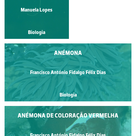
Manuela Lopes
Manuela Lopes
Biologia
Biologia
ANÉMONA
Francisco António Fidalgo Félix Dias
Biologia
ANÉMONA DE COLORAÇÃO VERMELHA
Francisco António Fidalgo Félix Dias