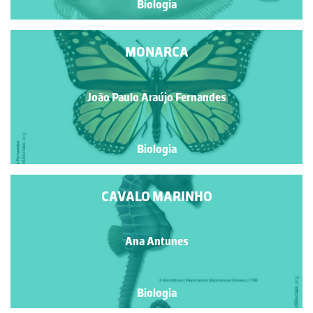
Biologia
MONARCA
João Paulo Araújo Fernandes
Biologia
CAVALO MARINHO
Ana Antunes
Biologia