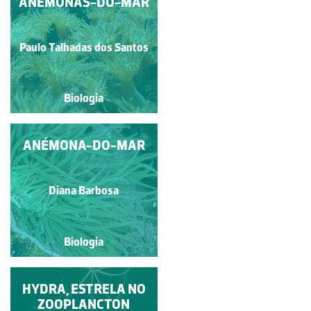
MOSCA-DOMÉSTICA
ANÉMONAS-DO-MAR
Paulo Talhadas dos Santos
Natacha Martinho
Biologia
Biologia
ANÉMONA-DO-MAR
CORAIS
Paulo Talhadas dos Santos
Diana Barbosa
Biologia
Biologia
HYDRA, ESTRELA NO
ANÉMONA
ZOOPLANCTON