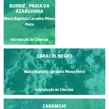
A CAMINHADA DE UM
BURRIÉ _ PRAIA DA
AZARUJINHA
CARACOL
Maria Baptista Carvalho Póvoa
Carla Maria Fonseca
Gouveia
Pinto
Introdução às Ciências
Introdução às Ciências
CARACOL NEGRO
Maria Baptista Carvalho Póvoa Pinto
Introdução às Ciências
CARAMUJO