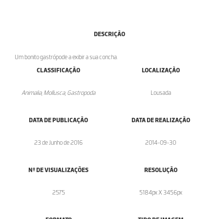
DESCRIÇÃO
Um bonito gastrópode a exibir a sua concha.
CLASSIFICAÇÃO
LOCALIZAÇÃO
Animalia; Mollusca; Gastropoda
Lousada
DATA DE PUBLICAÇÃO
DATA DE REALIZAÇÃO
23 de Junho de 2016
2014-09-30
Nº DE VISUALIZAÇÕES
RESOLUÇÃO
2575
5184px X 3456px