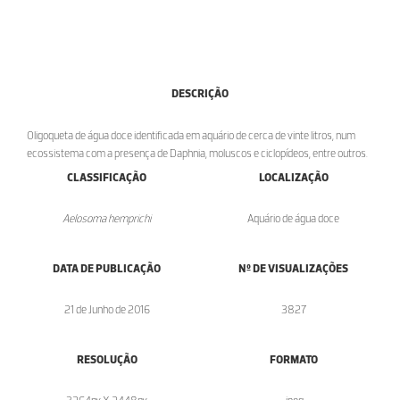
DESCRIÇÃO
Oligoqueta de água doce identificada em aquário de cerca de vinte litros, num
ecossistema com a presença de Daphnia, moluscos e ciclopídeos, entre outros.
CLASSIFICAÇÃO
LOCALIZAÇÃO
Aelosoma hemprichi
Aquário de água doce
DATA DE PUBLICAÇÃO
Nº DE VISUALIZAÇÕES
21 de Junho de 2016
3827
RESOLUÇÃO
FORMATO