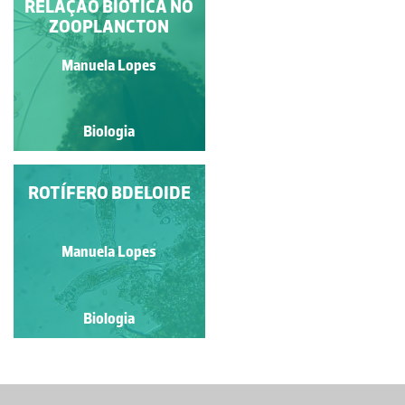
UM OLHAR SOBRE O
RELAÇÃO BIÓTICA NO
ZOOPLÂNCTON
ZOOPLANCTON
Manuela Lopes
Equip'Aqua
Biologia
Biologia
ROTÍFERO BDELOIDE
BOSMINA
LONGIROSTRIS
Manuela Lopes
Manuela Lopes
Biologia
Biologia