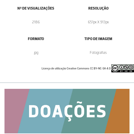
Nº DE VISUALIZAÇÕES
RESOLUÇÃO
2186
651px X 913px
FORMATO
TIPO DE IMAGEM
.jpg
Fotografias
Licença de utilização Creative Commons CC BY-NC-SA 4.0