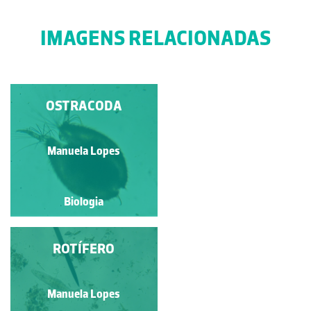
IMAGENS RELACIONADAS
DAPHNIA EM ESTADO
OSTRACODA
GESTACIONAL
Manuela Lopes
Manuela Lopes
Biologia
Biologia
VORTICELLA
ROTÍFERO
Manuela Lopes
Manuela Lopes