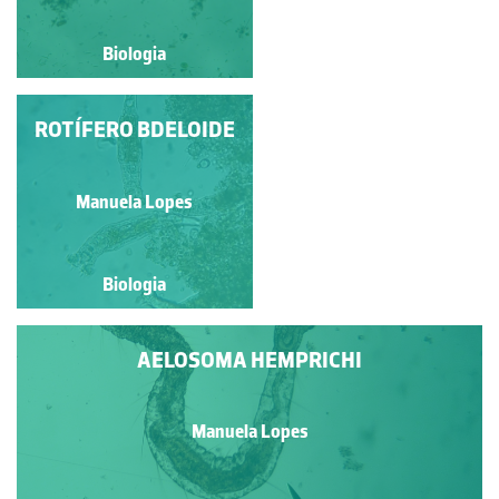
Biologia
Biologia
HYDRA, ESTRELA NO
ROTÍFERO BDELOIDE
ZOOPLANCTON
Manuela Lopes
Manuela Lopes
Biologia
Biologia
AELOSOMA HEMPRICHI
Manuela Lopes