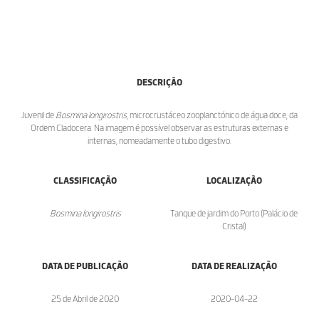
DESCRIÇÃO
Juvenil de
Bosmina longirostris
, microcrustáceo zooplanctónico de água doce, da
Ordem Cladocera. Na imagem é possível observar as estruturas externas e
internas, nomeadamente o tubo digestivo.
CLASSIFICAÇÃO
LOCALIZAÇÃO
Bosmina longirostris
Tanque de jardim do Porto (Palácio de
Cristal)
DATA DE PUBLICAÇÃO
DATA DE REALIZAÇÃO
25 de Abril de 2020
2020-04-22