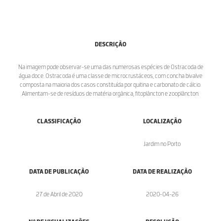
DESCRIÇÃO
Na imagem pode observar-se uma das numerosas espécies de Ostracoda de
água doce. Ostracoda é uma classe de microcrustáceos, com concha bivalve
composta na maioria dos casos constituída por quitina e carbonato de cálcio.
Alimentam-se de resíduos de matéria orgânica, fitoplâncton e zooplâncton.
CLASSIFICAÇÃO
LOCALIZAÇÃO
Jardim no Porto
DATA DE PUBLICAÇÃO
DATA DE REALIZAÇÃO
27 de Abril de 2020
2020-04-26