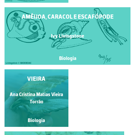
AMÊIJOA, CARACOL E ESCAFÓPODE
Ivy Livingstone
Biologia
AMÊIJOA, CARACOL E
VIEIRA
ESCAFÓPODE
Ana Cristina Matias Vieira
Ivy Livingstone
Torrão
Biologia
Biologia