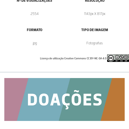
Nº DE VISUALIZAÇÕES
RESOLUÇÃO
2554
1143px X 817px
FORMATO
TIPO DE IMAGEM
.jpg
Fotografias
Licença de utilização Creative Commons CC BY-NC-SA 4.0