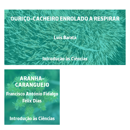
OURIÇO-CACHEIRO ENROLADO A RESPIRAR
Luí­s Barata
Introdução às Ciências
ASAS DE FOGO
ARANHA-
CARANGUEJO
Francisco António Fidalgo
Francisco António Fidalgo
Félix Dias
Félix Dias
Introdução às Ciências
Introdução às Ciências