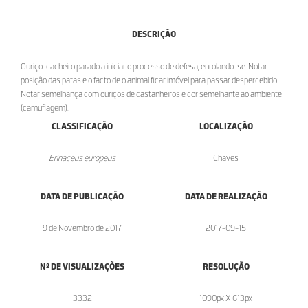
DESCRIÇÃO
Ouriço-cacheiro parado a iniciar o processo de defesa, enrolando-se. Notar
posição das patas e o facto de o animal ficar imóvel para passar despercebido.
Notar semelhança com ouriços de castanheiros e cor semelhante ao ambiente
(camuflagem).
CLASSIFICAÇÃO
LOCALIZAÇÃO
Erinaceus europeus
Chaves
DATA DE PUBLICAÇÃO
DATA DE REALIZAÇÃO
9 de Novembro de 2017
2017-09-15
Nº DE VISUALIZAÇÕES
RESOLUÇÃO
3332
1090px X 613px