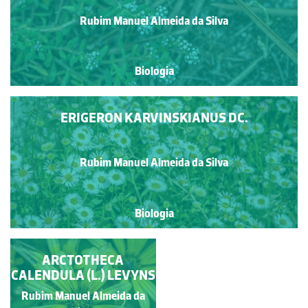
Rubim Manuel Almeida da Silva
Biologia
ERIGERON KARVINSKIANUS DC.
Rubim Manuel Almeida da Silva
Biologia
COROLAS LIGULADAS
ARCTOTHECA
CALENDULA (L.) LEVYNS
Rubim Manuel Almeida da
Rubim Manuel Almeida da