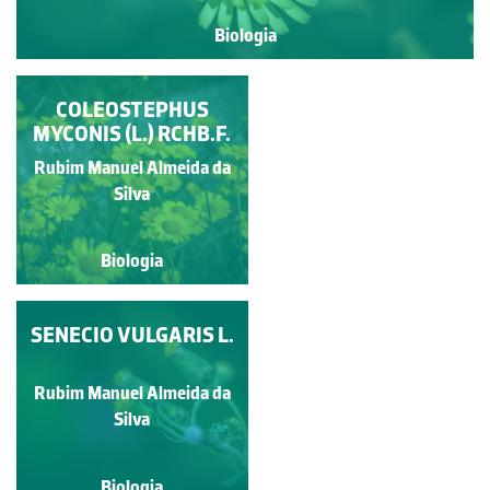
Biologia
BIDENS AUREA
COLEOSTEPHUS
MYCONIS (L.) RCHB.F.
(AITON) SCHERFF
Rubim Manuel Almeida da
Rubim Manuel Almeida da
Silva
Silva
Biologia
Biologia
PSEUDOGNAPHALIUM
SENECIO VULGARIS L.
LUTEO-ALBUM (L.)
HILLIARD &
Rubim Manuel Almeida da
Rubim Manuel Almeida da
B.L.BURTT
Silva
Silva
Biologia
Biologia