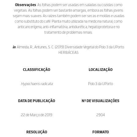
Observações
: As folhas podem ser usadas em saladas ou cozidas como
vegetais. As folhas podem ser bastante amargas, embora as folhas jovens
sejam mais suaves. As raízes também podem ser secas e moídas e usadas
como substituto do café. Planta muito utilizada na medicina natural, como
anticancerígena, anti-inflamatória, antidiurética, hepatoprotetora e no
tratamento de problemas renais.
in
: Almeida, R., Antunes, S. C. (2019) Diversidade Vegetal do Polo 3 da UPorto:
HERBÁCEAS
CLASSIFICAÇÃO
LOCALIZAÇÃO
Hypochaeris radicata
Polo 3 da UPorto
DATA DE PUBLICAÇÃO
Nº DE VISUALIZAÇÕES
22 de Março de 2019
2904
RESOLUÇÃO
FORMATO