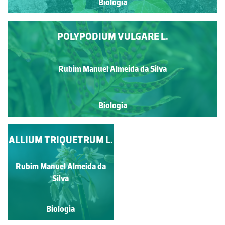
Biologia
POLYPODIUM VULGARE L.
Rubim Manuel Almeida da Silva
Biologia
ALLIUM TRIQUETRUM L.
AGERATINA
ADENOPHORA
(SPRENG.) R. M. KING
Rubim Manuel Almeida da
Rubim Manuel Almeida da
& H. ROB.
Silva
Silva
Biologia
Biologia