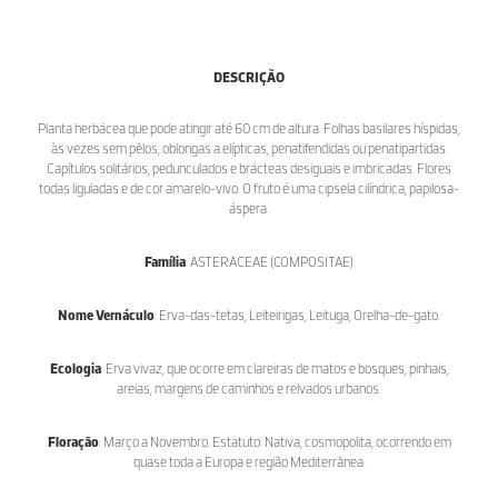
DESCRIÇÃO
Planta herbácea que pode atingir até 60 cm de altura. Folhas basilares híspidas,
às vezes sem pêlos, oblongas a elípticas, penatifendidas ou penatipartidas.
Capítulos solitários, pedunculados e brácteas desiguais e imbricadas. Flores
todas liguladas e de cor amarelo-vivo. O fruto é uma cipsela cilíndrica, papilosa-
áspera.
Família
: ASTERACEAE (COMPOSITAE)
Nome Vernáculo
: Erva-das-tetas, Leiteirigas, Leituga, Orelha-de-gato.
Ecologia
: Erva vivaz, que ocorre em clareiras de matos e bosques, pinhais,
areias, margens de caminhos e relvados urbanos.
Floração
: Março a Novembro. Estatuto: Nativa, cosmopolita, ocorrendo em
quase toda a Europa e região Mediterrânea.