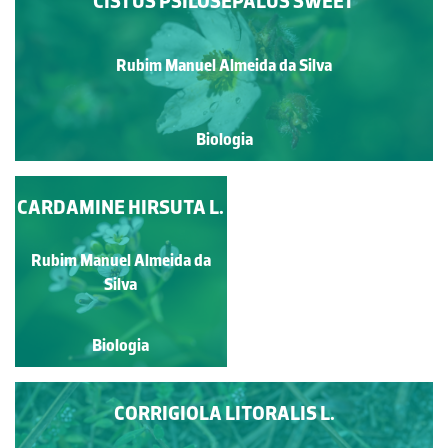
CISTUS PSILOSEPALUS SWEET
Rubim Manuel Almeida da Silva
Biologia
CONYZA CANADENSIS
CARDAMINE HIRSUTA L.
(L.) CRONQUIST
Rubim Manuel Almeida da
Rubim Manuel Almeida da
Silva
Silva
Biologia
Biologia
CORRIGIOLA LITORALIS L.