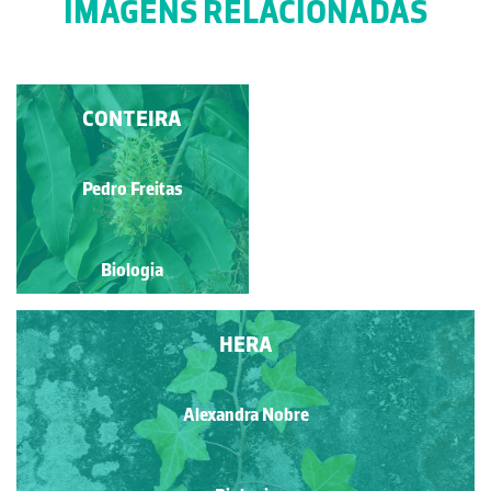
IMAGENS RELACIONADAS
POLYGONUM
CONTEIRA
CAPITATUM BUCH.-
HAM. EX D.DON
Alexandra Nobre
Pedro Freitas
Biologia
Biologia
HERA
Alexandra Nobre