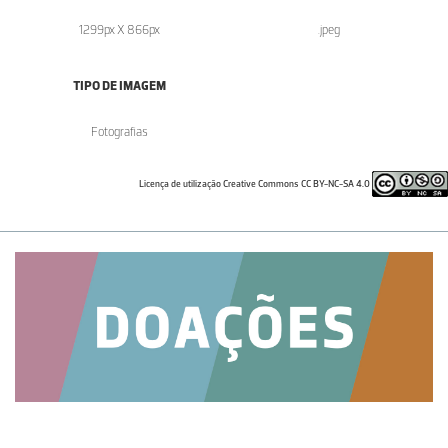
1299px X 866px
.jpeg
TIPO DE IMAGEM
Fotografias
Licença de utilização Creative Commons CC BY-NC-SA 4.0