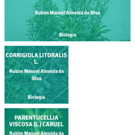
Rubim Manuel Almeida da Silva
Biologia
CARDAMINE HIRSUTA
CORRIGIOLA LITORALIS
L.
L.
Rubim Manuel Almeida da
Rubim Manuel Almeida da
Silva
Silva
Biologia
Biologia
PARENTUCELLIA
ERIGERON
KARVINSKIANUS DC.
VISCOSA (L.) CARUEL
Rubim Manuel Almeida da
Rubim Manuel Almeida da