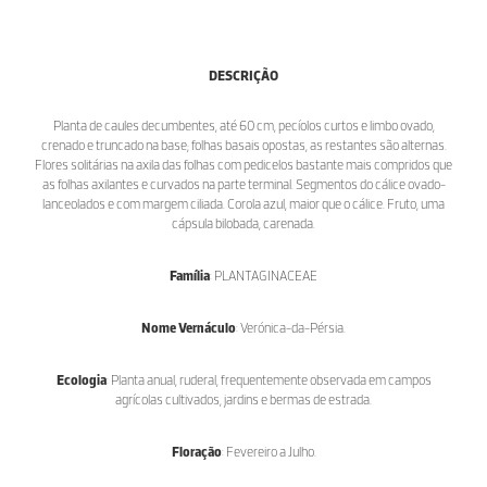
DESCRIÇÃO
Planta de caules decumbentes, até 60 cm, pecíolos curtos e limbo ovado,
crenado e truncado na base; folhas basais opostas, as restantes são alternas.
Flores solitárias na axila das folhas com pedicelos bastante mais compridos que
as folhas axilantes e curvados na parte terminal. Segmentos do cálice ovado-
lanceolados e com margem ciliada. Corola azul, maior que o cálice. Fruto, uma
cápsula bilobada, carenada.
Família
: PLANTAGINACEAE
Nome Vernáculo
: Verónica-da-Pérsia.
Ecologia
: Planta anual, ruderal, frequentemente observada em campos
agrícolas cultivados, jardins e bermas de estrada.
Floração
: Fevereiro a Julho.