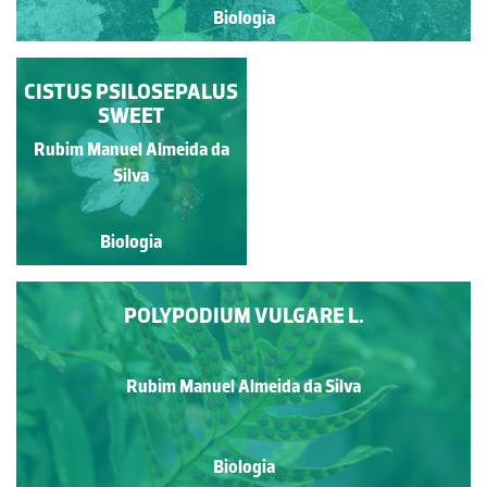
Biologia
CISTUS PSILOSEPALUS
CONTEIRA
SWEET
Rubim Manuel Almeida da
Pedro Freitas
Silva
Biologia
Biologia
POLYPODIUM VULGARE L.
Rubim Manuel Almeida da Silva
Biologia