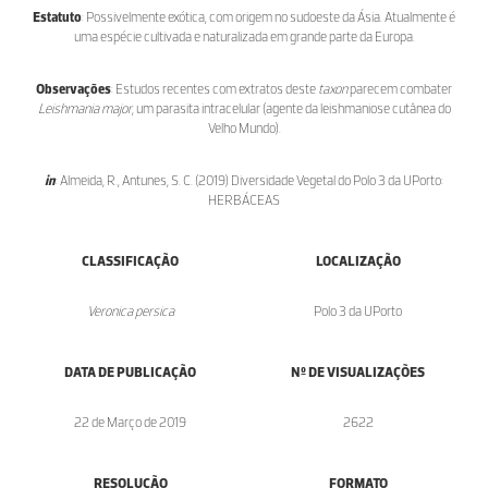
Estatuto
: Possivelmente exótica, com origem no sudoeste da Ásia. Atualmente é
uma espécie cultivada e naturalizada em grande parte da Europa.
Observações
: Estudos recentes com extratos deste
taxon
parecem combater
Leishmania major
, um parasita intracelular (agente da leishmaniose cutânea do
Velho Mundo).
in
: Almeida, R., Antunes, S. C. (2019) Diversidade Vegetal do Polo 3 da UPorto:
HERBÁCEAS
CLASSIFICAÇÃO
LOCALIZAÇÃO
Veronica persica
Polo 3 da UPorto
DATA DE PUBLICAÇÃO
Nº DE VISUALIZAÇÕES
22 de Março de 2019
2622
RESOLUÇÃO
FORMATO