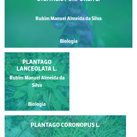
Rubim Manuel Almeida da Silva
Biologia
VERONICA PERSICA
PLANTAGO
LANCEOLATA L.
POIR.
Rubim Manuel Almeida da
Rubim Manuel Almeida da
Silva
Silva
Biologia
Biologia
PLANTAGO CORONOPUS L.