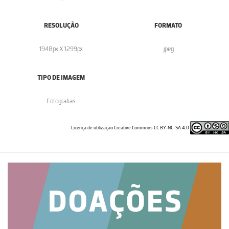
RESOLUÇÃO
FORMATO
1948px X 1299px
.jpeg
TIPO DE IMAGEM
Fotografias
Licença de utilização Creative Commons CC BY-NC-SA 4.0