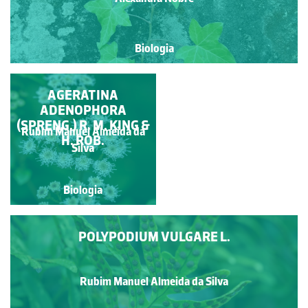
Biologia
CONTEIRA
AGERATINA
ADENOPHORA
(SPRENG.) R. M. KING &
Rubim Manuel Almeida da
H. ROB.
Pedro Freitas
Silva
Biologia
Biologia
POLYPODIUM VULGARE L.
Rubim Manuel Almeida da Silva