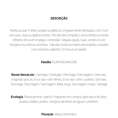
DESCRIÇÃO
Planta acaule. Folhas ovadas ou elípticas, irregularmente dentadas, com 3 a 9
nervuras, nuas ou glabrescentes. Pecíolo tão comprido como o limbo ou menor.
Inflorescência em espigas compridas. Sépalas iguais, nuas, verdes e com
margens escariosas estreitas. Tubo da corola nu e lobos lanceolados a ovados
com estames salientes. O fruto é um pixídio.
Família
: PLANTAGINACEAE
Nome Vernáculo
: Chantage, Chentage, Chinchage, Chinchagem, Chinchais,
Engorda-porcos, Erva-das-sete-linhas, Erva-dos-sete-castelos, Sinchais,
Tanchage, Tanchagem, Tanchagem-folha-larga, Tanchagem-maior, Tantage.
Ecologia
: Planta perene, ruderal. Frequente em campos agrícolas e incultos,
prados, baldios, jardins, margens de linhas de água e caminhos.
Floração
: Maio a Setembro.