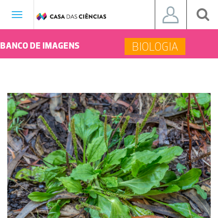
Toggle
navigation
BIOLOGIA
BANCO DE IMAGENS