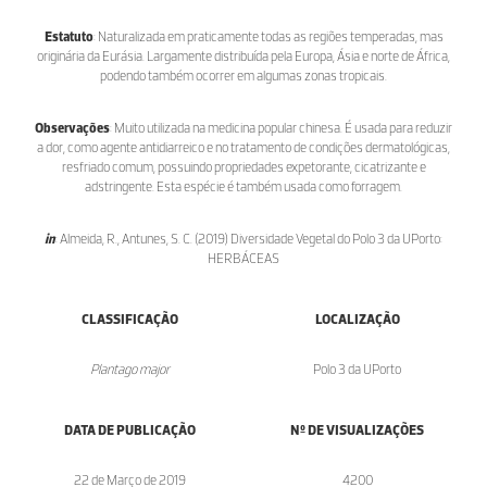
Estatuto
: Naturalizada em praticamente todas as regiões temperadas, mas
originária da Eurásia. Largamente distribuída pela Europa, Ásia e norte de África,
podendo também ocorrer em algumas zonas tropicais.
Observações
: Muito utilizada na medicina popular chinesa. É usada para reduzir
a dor, como agente antidiarreico e no tratamento de condições dermatológicas,
resfriado comum, possuindo propriedades expetorante, cicatrizante e
adstringente. Esta espécie é também usada como forragem.
in
: Almeida, R., Antunes, S. C. (2019) Diversidade Vegetal do Polo 3 da UPorto:
HERBÁCEAS
CLASSIFICAÇÃO
LOCALIZAÇÃO
Plantago major
Polo 3 da UPorto
DATA DE PUBLICAÇÃO
Nº DE VISUALIZAÇÕES
22 de Março de 2019
4200