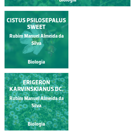
CALYSTEGIA SEPIUM
CISTUS PSILOSEPALUS
(L.) R. BR.
SWEET
Rubim Manuel Almeida da
Rubim Manuel Almeida da
Silva
Silva
Biologia
Biologia
CONYZA CANADENSIS
ERIGERON
KARVINSKIANUS DC.
(L.) CRONQUIST
Rubim Manuel Almeida da
Rubim Manuel Almeida da
Silva
Silva
Biologia
Biologia