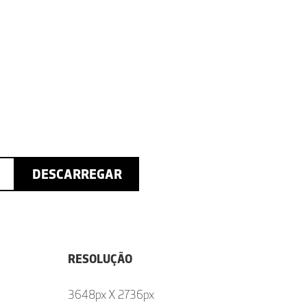
DESCARREGAR
RESOLUÇÃO
3648px X 2736px