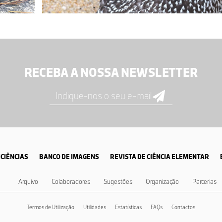
RECEBA A NOSSA NEWSLETTER
CIÊNCIAS
BANCO DE IMAGENS
REVISTA DE CIÊNCIA ELEMENTAR
Arquivo
Colaboradores
Sugestões
Organização
Parcerias
Termos de Utilização
Utilidades
Estatísticas
FAQs
Contactos