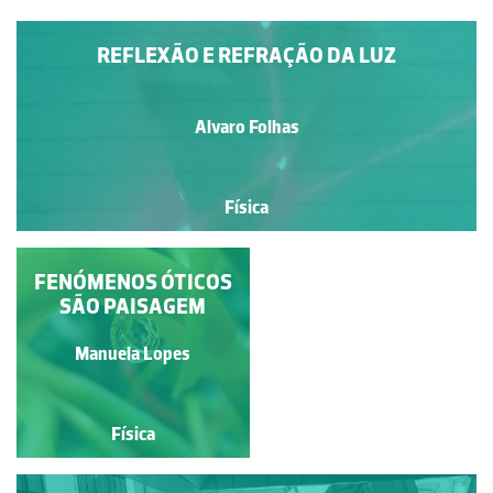
REFLEXÃO E REFRAÇÃO DA LUZ
Alvaro Folhas
Física
REFLEXÃO DA LUZ NO
FENÓMENOS ÓTICOS
SÃO PAISAGEM
MAR
Manuela Lopes
NASA
Física
Física