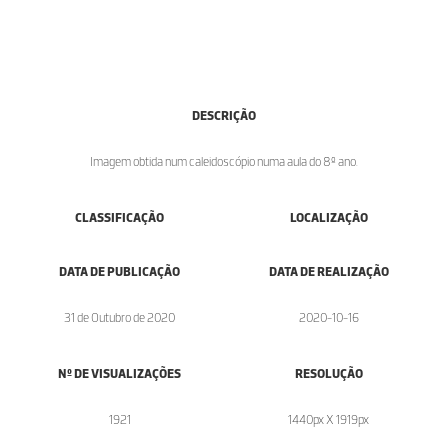
DESCRIÇÃO
Imagem obtida num caleidoscópio numa aula do 8º ano.
CLASSIFICAÇÃO
LOCALIZAÇÃO
DATA DE PUBLICAÇÃO
DATA DE REALIZAÇÃO
31 de Outubro de 2020
2020-10-16
Nº DE VISUALIZAÇÕES
RESOLUÇÃO
1921
1440px X 1919px