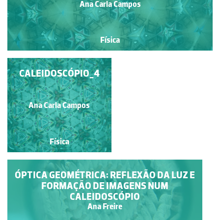
Ana Carla Campos
Física
CALEIDOSCÓPIO_5
CALEIDOSCÓPIO_4
Ana Carla Campos
Ana Carla Campos
Física
Física
ÓPTICA GEOMÉTRICA: REFLEXÃO DA LUZ E
FORMAÇÃO DE IMAGENS NUM
CALEIDOSCÓPIO
Ana Freire