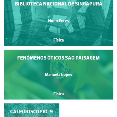
BIBLIOTECA NACIONAL DE SINGAPURA
Nuno Peres
Física
FENÓMENOS ÓTICOS SÃO PAISAGEM
Manuela Lopes
Física
CALEIDOSCÓPIO_11
CALEIDOSCÓPIO_9