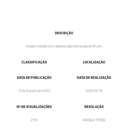
DESCRIÇÃO
Imagem obtida num caleidoscópio numa aula do 8º ano.
CLASSIFICAÇÃO
LOCALIZAÇÃO
DATA DE PUBLICAÇÃO
DATA DE REALIZAÇÃO
31 de Outubro de 2020
2020-10-16
Nº DE VISUALIZAÇÕES
RESOLUÇÃO
2130
1440px X 1919px