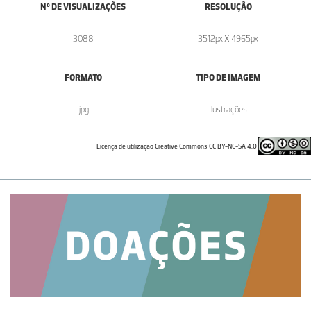
Nº DE VISUALIZAÇÕES
RESOLUÇÃO
3088
3512px X 4965px
FORMATO
TIPO DE IMAGEM
.jpg
Ilustrações
Licença de utilização Creative Commons CC BY-NC-SA 4.0