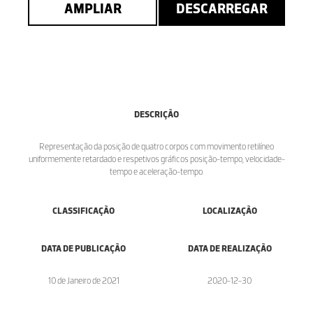
AMPLIAR
DESCARREGAR
DESCRIÇÃO
Representação da posição de quatro corpos com movimento retilíneo
uniformemente retardado e respetivos gráficos posição-tempo, velocidade-
tempo e aceleração-tempo.
CLASSIFICAÇÃO
LOCALIZAÇÃO
DATA DE PUBLICAÇÃO
DATA DE REALIZAÇÃO
10 de Janeiro de 2021
2020-12-30