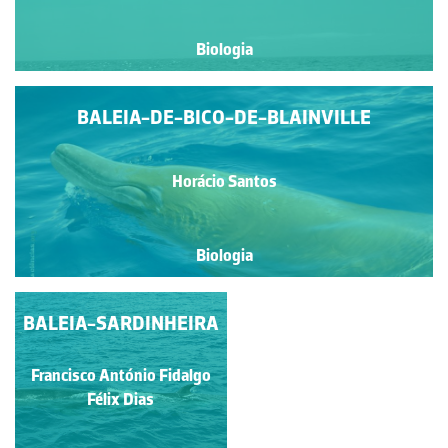
Biologia
BALEIA-DE-BICO-DE-BLAINVILLE
Horácio Santos
Biologia
BALEIA-SARDINHEIRA
ESTRUTURAS
HOMÓLOGAS:
MEMBROS DE
Francisco António Fidalgo
VERTEBRADOS
Ivy Livingstone
Félix Dias