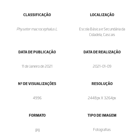
CLASSIFICAÇÃO
LOCALIZAÇÃO
Physeter macrocephalus L.
Escola Básica e Secundária da
Cidadela, Cascais
DATA DE PUBLICAÇÃO
DATA DE REALIZAÇÃO
11 de Janeiro de 2021
2021-01-09
Nº DE VISUALIZAÇÕES
RESOLUÇÃO
4996
2448px X 3264px
FORMATO
TIPO DE IMAGEM
.jpg
Fotografias