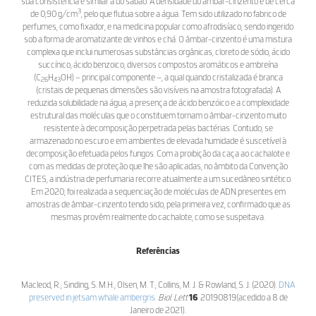
sua consistência é similar à do sabão. A densidade do âmbar-cinzento é de cerca
3
de 0,90 g/cm
, pelo que flutua sobre a água. Tem sido utilizado no fabrico de
perfumes, como fixador, e na medicina popular como afrodisíaco, sendo ingerido
sob a forma de aromatizante de vinhos e chá. O âmbar-cinzento é uma mistura
complexa que inclui numerosas substâncias orgânicas, cloreto de sódio, ácido
succínico, ácido benzoico, diversos compostos aromáticos e ambreína
(C
H
OH) – principal componente –, a qual quando cristalizada é branca
26
43
(cristais de pequenas dimensões são visíveis na amostra fotografada). A
reduzida solubilidade na água, a presença de ácido benzóico e a complexidade
estrutural das moléculas que o constituem tornam o âmbar-cinzento muito
resistente à decomposição perpetrada pelas bactérias. Contudo, se
armazenado no escuro e em ambientes de elevada humidade é suscetível à
decomposição efetuada pelos fungos. Com a proibição da caça ao cachalote e
com as medidas de proteção que lhe são aplicadas, no âmbito da Convenção
CITES, a indústria de perfumaria recorre atualmente a um sucedâneo sintético.
Em 2020, foi realizada a sequenciação de moléculas de ADN presentes em
amostras de âmbar-cinzento tendo sido, pela primeira vez, confirmado que as
mesmas provêm realmente do cachalote, como se suspeitava.
Referências
Macleod, R.; Sinding, S. M.H.; Olsen, M. T.; Collins, M. J. & Rowland, S. J. (2020).
DNA
preserved in jetsam whale ambergris
.
Biol. Lett
16
: 20190819(acedido a 8 de
Janeiro de 2021).