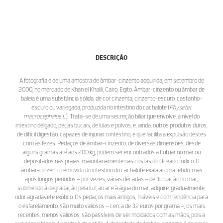
DESCRIÇÃO
A fotografia é de uma amostra de âmbar-cinzento adquirida, em setembro de
2000, no mercado de Khan el Khalili, Cairo, Egito. Âmbar-cinzento ou âmbar de
baleia é uma substância sólida, de cor cinzenta, cinzento-escuro, castanho-
escuro ou variegada, produzida no intestino do cachalote (
Physeter
macrocephalus L.
). Trata-se de uma secreção biliar que envolve, a nível do
intestino delgado, peças bucais, de lulas e polvos, e, ainda, outros produtos duros,
de difícil digestão, capazes de injuriar o intestino, e que facilita a expulsão destes
com as fezes. Pedaços de âmbar-cinzento, de diversas dimensões, desde
alguns gramas até aos 200 kg, podem ser encontrados a flutuar no mar ou
depositados nas praias, maioritariamente nas costas do Oceano Índico. O
âmbar-cinzento removido do intestino do cachalote exala aroma fétido, mas
após longos períodos – por vezes, várias décadas – de flutuação no mar,
submetido à degradação pela luz, ao ar e à água do mar, adquire, gradualmente,
odor agradável e exótico. Os pedaços mais antigos, friáveis e com tendência para
o esfarelamento, são muito valiosos – cerca de 32 euros por grama –, os mais
recentes, menos valiosos, são passíveis de ser moldados com as mãos, pois a