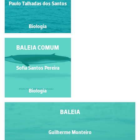
Paulo Talhadas dos Santos
Paulo Talhadas dos Santos
Biologia
Biologia
BALEIA COMUM
BALEIA
Guilherme Monteiro
Sofia Santos Pereira
Biologia
Biologia
BALEIA
Guilherme Monteiro