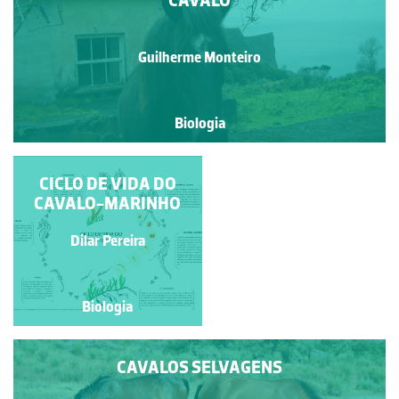
Guilherme Monteiro
Biologia
CICLO DE VIDA DO
HIPPOCAMPUS
CAVALO-MARINHO
GUTTULATUS,
CUVIER, 1829
(MACHO)
Dilar Pereira
Dilar Pereira
Biologia
Biologia
CAVALOS SELVAGENS