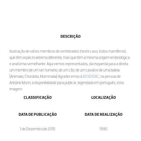
DESCRIÇÃO
Ilustração de vários membros de vertebrados (neste caso, todos mamíferos),
que têm aspecto externo diferente, mas que têm a mesma origem embriológica
e anatomia semelhante. Aqui vemos representados, da esquerda para a direita:
um membro de um ser humano, de um cão, de um cavalo e de uma baleia.
[Animalia; Chordata; Mammalia] Agradecemos à
BIODIDAC
, na pessoa de
Antoine Morin, a disponibilidade para publicar, legendada em português, esta
imagem.
CLASSIFICAÇÃO
LOCALIZAÇÃO
DATA DE PUBLICAÇÃO
DATA DE REALIZAÇÃO
1 de Dezembro de 2015
1995