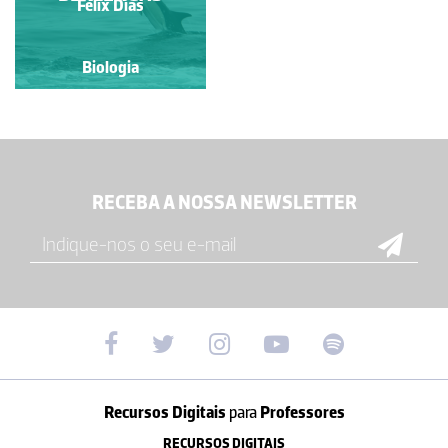
Félix Dias
Biologia
Biologia
RECEBA A NOSSA NEWSLETTER
Recursos Digitais
para
Professores
RECURSOS DIGITAIS