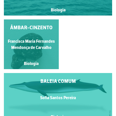
Biologia
ÂMBAR-CINZENTO
BALEIA
Francisca Maria Fernandes
Guilherme Monteiro
Mendonça de Carvalho
Biologia
Biologia
BALEIA COMUM
Sofia Santos Pereira