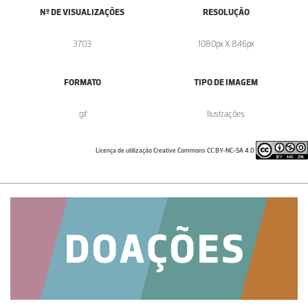
Nº DE VISUALIZAÇÕES
RESOLUÇÃO
3703
1080px X 846px
FORMATO
TIPO DE IMAGEM
.gif
Ilustrações
Licença de utilização Creative Commons CC BY-NC-SA 4.0