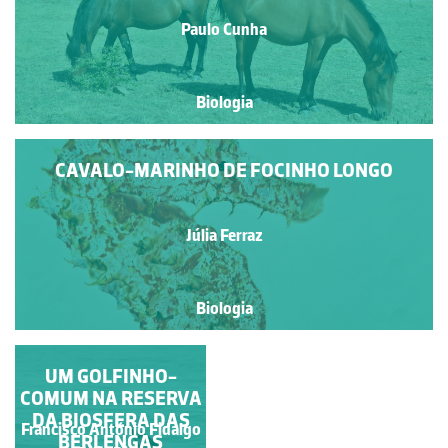
Paulo Cunha
Biologia
CAVALO-MARINHO DE FOCINHO LONGO
Júlia Ferraz
Biologia
UM GOLFINHO-
CACHALOTE
COMUM NA RESERVA
DA BIOSFERA DAS
Francisco António Fidalgo
BERLENGAS
Paulo Talhadas dos Santos