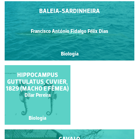
BALEIA-SARDINHEIRA
Francisco António Fidalgo Félix Dias
Biologia
HIPPOCAMPUS
GARRANO
GUTTULATUS, CUVIER,
1829 (MACHO E FÊMEA)
Paulo Talhadas dos Santos
Dilar Pereira
Biologia
Biologia
CAVALO