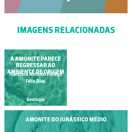
IMAGENS RELACIONADAS
A AMONITE PARECE
AMONITE DO
JURÁSSICO MÉDIO
REGRESSAR AO
AMBIENTE DE ORIGEM
Francisco António Fidalgo
Francisco António Fidalgo
Félix Dias
Félix Dias
Geologia
Geologia
AMONITE DO JURÁSSICO MÉDIO