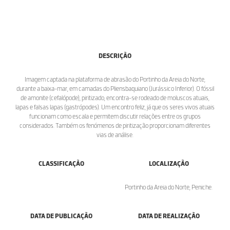
DESCRIÇÃO
Imagem captada na plataforma de abrasão do Portinho da Areia do Norte,
durante a baixa-mar, em camadas do Pliensbaquiano (Jurássico Inferior). O fóssil
de amonite (cefalópode), piritizado, encontra-se rodeado de moluscos atuais,
lapas e falsas lapas (gastrópodes). Um encontro feliz, já que os seres vivos atuais
funcionam como escala e permitem discutir relações entre os grupos
considerados. Também os fenómenos de piritização proporcionam diferentes
vias de análise.
CLASSIFICAÇÃO
LOCALIZAÇÃO
Portinho da Areia do Norte, Peniche.
DATA DE PUBLICAÇÃO
DATA DE REALIZAÇÃO