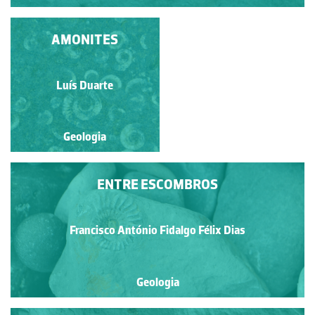
NO INTERIOR DA
AMONITES
CONCHA DE UMA
AMONITE
Francisco António Fidalgo
Luís Duarte
Félix Dias
Geologia
Geologia
ENTRE ESCOMBROS
Francisco António Fidalgo Félix Dias
Geologia