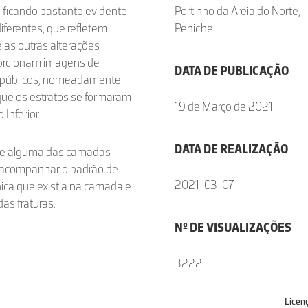
a, ficando bastante evidente
Portinho da Areia do Norte,
iferentes, que refletem
Peniche
e as outras alterações
oporcionam imagens de
DATA DE PUBLICAÇÃO
tes públicos, nomeadamente
ue os estratos se formaram
19 de Março de 2021
 Inferior.
DATA DE REALIZAÇÃO
 de alguma das camadas
 acompanhar o padrão de
2021-03-07
nica que existia na camada e
as fraturas.
Nº DE VISUALIZAÇÕES
3222
Licen