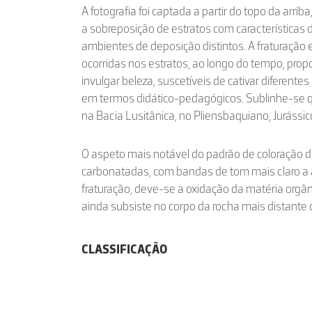
A fotografia foi captada a partir do topo da arrib
a sobreposição de estratos com características d
ambientes de deposição distintos. A fraturação 
ocorridas nos estratos, ao longo do tempo, pr
invulgar beleza, suscetíveis de cativar diferen
em termos didático-pedagógicos. Sublinhe-se q
na Bacia Lusitânica, no Pliensbaquiano, Jurássico
O aspeto mais notável do padrão de coloração
carbonatadas, com bandas de tom mais claro a
fraturação, deve-se a oxidação da matéria orgâ
ainda subsiste no corpo da rocha mais distante d
CLASSIFICAÇÃO