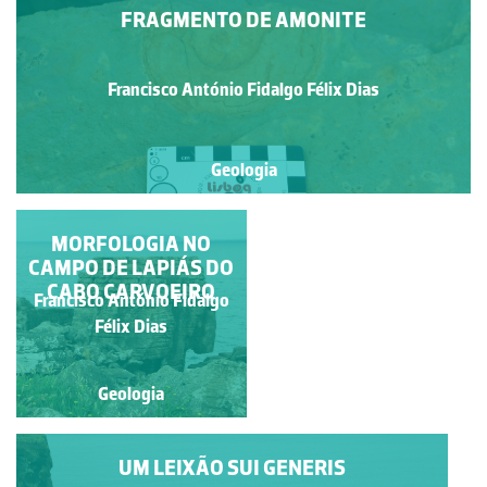
FRAGMENTO DE AMONITE
Francisco António Fidalgo Félix Dias
Geologia
"TÃO NATURAL"
MORFOLOGIA NO
CAMPO DE LAPIÁS DO
CABO CARVOEIRO
Francisco António Fidalgo
Francisco António Fidalgo
Félix Dias
Félix Dias
Geologia
Geologia
UM LEIXÃO SUI GENERIS