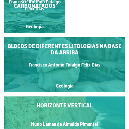
Francisco António Fidalgo
Francisco António Fidalgo
CARBONATADOS
Félix Dias
Félix Dias
Geologia
Geologia
BLOCOS DE DIFERENTES LITOLOGIAS NA BASE
DA ARRIBA
Francisco António Fidalgo Félix Dias
Geologia
HORIZONTE VERTICAL
Nuno Lamas de Almeida Pimentel