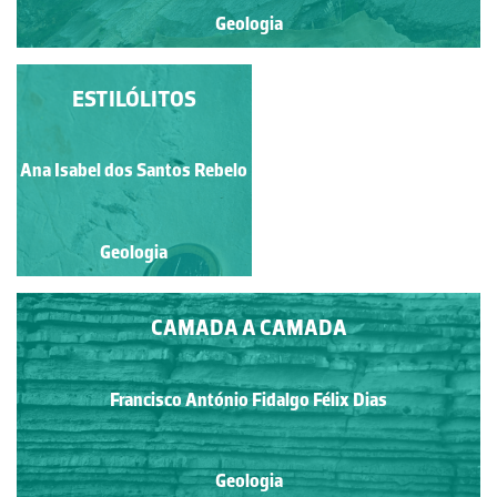
Geologia
ESTILÓLITOS
TROMBA
Francisco António Fidalgo
Ana Isabel dos Santos Rebelo
Félix Dias
Geologia
Geologia
CAMADA A CAMADA
Francisco António Fidalgo Félix Dias
Geologia