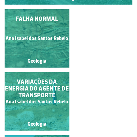
FALHA NORMAL
MANCHAS DE
REDUÇÃO-OXIDAÇÃO
EM CALCÁRIOS
Francisco António Fidalgo
MARGOSOS DO
Ana Isabel dos Santos Rebelo
Félix Dias
JURÁSSICO INFERIOR
Geologia
Geologia
VARIAÇÕES DA
CASCATA DE
ENERGIA DO AGENTE DE
HENGIFOSS
TRANSPORTE
Ana Isabel dos Santos Rebelo
Fernando Lopes
Geologia
Geologia