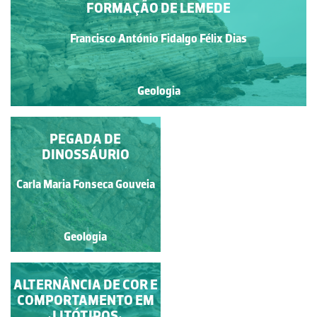
FORMAÇÃO DE LEMEDE
Francisco António Fidalgo Félix Dias
Geologia
ESTRATOS BASTANTE
PEGADA DE
INCLINADOS
DINOSSÁURIO
Francisco António Fidalgo
Carla Maria Fonseca Gouveia
Félix Dias
Geologia
Geologia
ALTERNÂNCIA DE COR E
ESTRATOS DO
COMPORTAMENTO EM
JURÁSSICO MÉDIO
LITÓTIPOS