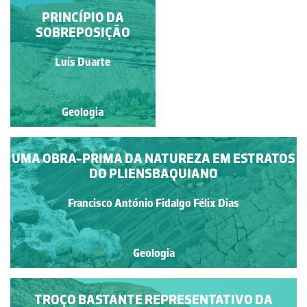
CORPO ARENÍTICO
PRINCÍPIO DA
SOBREPOSIÇÃO
Ana Isabel dos Santos
Luís Duarte
Rebelo
Geologia
Geologia
UMA OBRA-PRIMA DA NATUREZA EM ESTRATOS
DO PLIENSBAQUIANO
Francisco António Fidalgo Félix Dias
Geologia
TROÇO BASTANTE REPRESENTATIVO DA