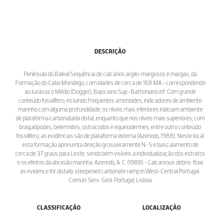
DESCRIÇÃO
Península do Baleal Sequência de calcários argilo-margosos e margas, da
Formação do Cabo Mondego, com idades de cerca de 168 MA - correspondendo
ao Jurássico Médio (Dogger), Bajociano Sup.-Bathoniano inf. Com grande
conteúdo fossilífero, incluindo frequentes amonoides, indicadores de ambiente
marinho com alguma profundidade, os níveis mais inferiores indiciam ambiente
de plataforma carbonatada distal, enquanto que nos níveis mais superiores, com
braquiópodes, belemnites, ostracodos e equinodermes, entre outro conteúdo
fossilífero, as evidências são de plataforma externa (Azeredo, 1988). Neste local
esta formação apresenta direção grosseiramente N- S e basculamento de
cerca de 37 graus para Leste, sendo bem visíveis a individualização dos estratos
e os efeitos da abrasão marinha. Azeredo, A. C. (1988) - Calcareous debris-flow
as evidence for distally steepened carbonate ramp in West-Central Portugal.
Comun. Serv. Geol. Portugal, Lisboa
CLASSIFICAÇÃO
LOCALIZAÇÃO