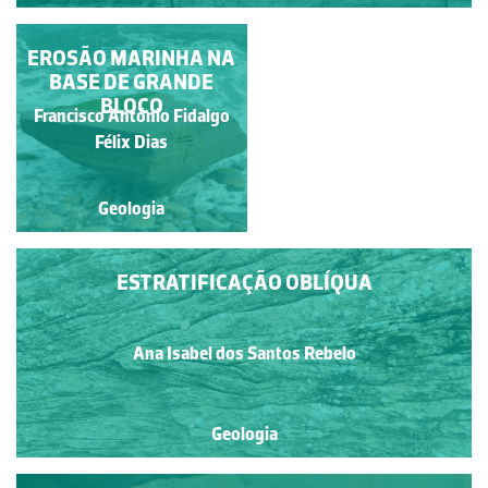
EROSÃO MARINHA NA
ESTRATOS
SEDIMENTARES
BASE DE GRANDE
INCLINADOS
BLOCO
Francisca Maria Fernandes
Francisco António Fidalgo
Mendonça de Carvalho
Félix Dias
Geologia
Geologia
ESTRATIFICAÇÃO OBLÍQUA
Ana Isabel dos Santos Rebelo
Geologia