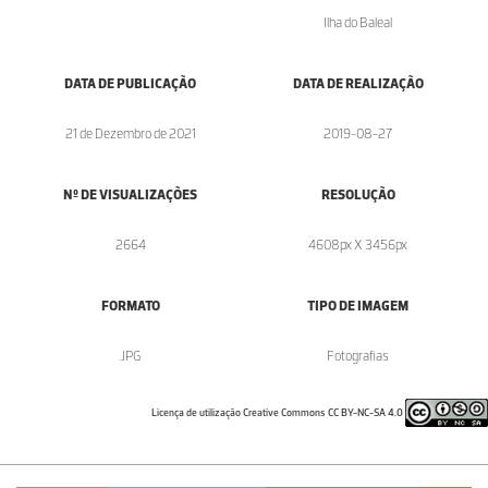
Ilha do Baleal
DATA DE PUBLICAÇÃO
DATA DE REALIZAÇÃO
21 de Dezembro de 2021
2019-08-27
Nº DE VISUALIZAÇÕES
RESOLUÇÃO
2664
4608px X 3456px
FORMATO
TIPO DE IMAGEM
.JPG
Fotografias
Licença de utilização Creative Commons CC BY-NC-SA 4.0