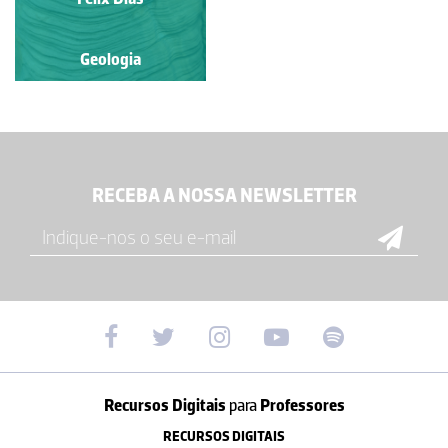
Geologia
Geologia
RECEBA A NOSSA NEWSLETTER
Recursos Digitais
para
Professores
RECURSOS DIGITAIS