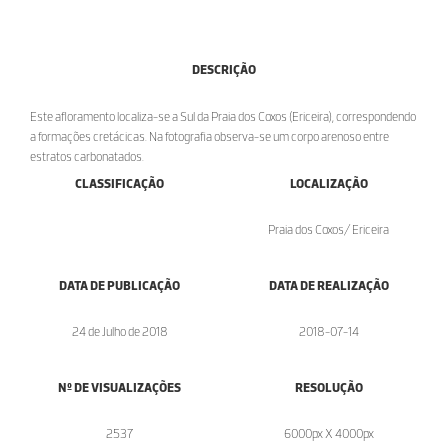
DESCRIÇÃO
Este afloramento localiza-se a Sul da Praia dos Coxos (Ericeira), correspondendo
a formações cretácicas. Na fotografia observa-se um corpo arenoso entre
estratos carbonatados.
CLASSIFICAÇÃO
LOCALIZAÇÃO
Praia dos Coxos/ Ericeira
DATA DE PUBLICAÇÃO
DATA DE REALIZAÇÃO
24 de Julho de 2018
2018-07-14
Nº DE VISUALIZAÇÕES
RESOLUÇÃO
2537
6000px X 4000px