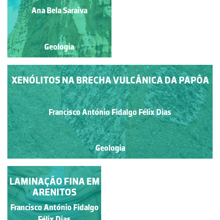
ROMARIZ
Francisco António Fidalgo
(CATEDRÁTICO
Ana Bela Saraiva
Félix Dias
JUBILADO DO
GEOFCUL)
Geologia
Geologia
XENÓLITOS NA BRECHA VULCÂNICA DA PAPÔA
Francisco António Fidalgo Félix Dias
Geologia
LAMINAÇÃO FINA EM
ASPECTOS
PARTICULARES DE
ARENITOS
EROSÃO EÓLICA
Francisco António Fidalgo
Francisco António Fidalgo
Félix Dias
Félix Dias