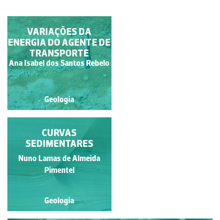
FALHA NORMAL
VARIAÇÕES DA
ENERGIA DO AGENTE DE
TRANSPORTE
Ana Isabel dos Santos
Ana Isabel dos Santos Rebelo
Rebelo
Geologia
Geologia
ESTRATOS
CURVAS
SEDIMENTARES
SEDIMENTARES
INCLINADOS
Francisca Maria Fernandes
Nuno Lamas de Almeida
Mendonça de Carvalho
Pimentel
Geologia
Geologia