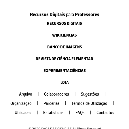
Recursos Digitais
para
Professores
RECURSOS DIGITAIS
WIKICIÊNCIAS
BANCO DE IMAGENS
REVISTA DE CIÊNCIA ELEMENTAR
EXPERIMENTACIÊNCIAS
LOJA
Arquivo
|
Colaboradores
|
Sugestões
|
Organização
|
Parcerias
|
Termos de Utilização
|
Utilidades
|
Estatísticas
|
FAQs
|
Contactos
© 2026 CASA DAS CIÊNCIAS All Rights Reserved