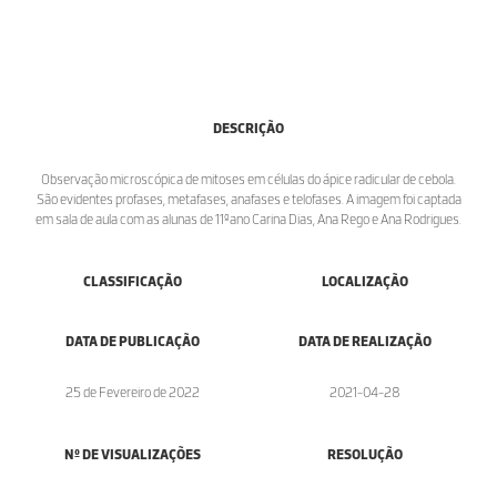
DESCRIÇÃO
Observação microscópica de mitoses em células do ápice radicular de cebola.
São evidentes profases, metafases, anafases e telofases. A imagem foi captada
em sala de aula com as alunas de 11ºano Carina Dias, Ana Rego e Ana Rodrigues.
CLASSIFICAÇÃO
LOCALIZAÇÃO
DATA DE PUBLICAÇÃO
DATA DE REALIZAÇÃO
25 de Fevereiro de 2022
2021-04-28
Nº DE VISUALIZAÇÕES
RESOLUÇÃO