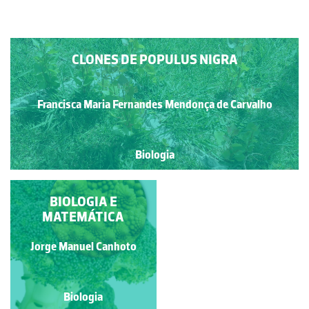
CLONES DE POPULUS NIGRA
Francisca Maria Fernandes Mendonça de Carvalho
Biologia
CLONES DE ACACIA
BIOLOGIA E
MATEMÁTICA
SP.
Francisca Maria Fernandes
Jorge Manuel Canhoto
Mendonça de Carvalho
Biologia
Biologia