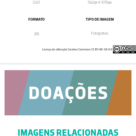
3321
562px X 1076px
FORMATO
TIPO DE IMAGEM
.jpg
Fotografias
Licença de utilização Creative Commons CC BY-NC-SA 4.0
IMAGENS RELACIONADAS