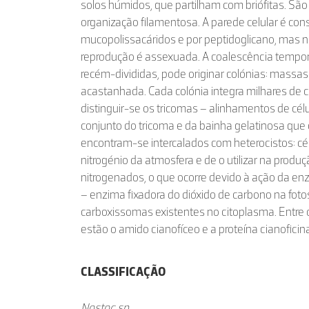
solos húmidos, que partilham com briófitas. São 
organização filamentosa. A parede celular é cons
mucopolissacáridos e por peptidoglicano, mas nã
reprodução é assexuada. A coalescência temporár
recém-divididas, pode originar colónias: massas
acastanhada. Cada colónia integra milhares de 
distinguir-se os tricomas – alinhamentos de célu
conjunto do tricoma e da bainha gelatinosa que 
encontram-se intercalados com heterocistos: cé
nitrogénio da atmosfera e de o utilizar na prod
nitrogenados, o que ocorre devido à ação da en
– enzima fixadora do dióxido de carbono na fot
carboxissomas existentes no citoplasma. Entre
estão o amido cianofíceo e a proteína cianoficin
CLASSIFICAÇÃO
Nostoc sp.