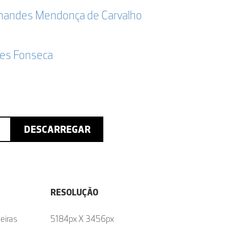
ernandes Mendonça de Carvalho
ães Fonseca
DESCARREGAR
RESOLUÇÃO
eiras
5184px X 3456px