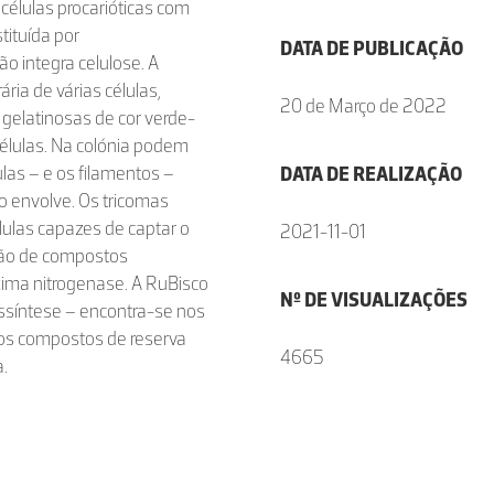
células procarióticas com
tituída por
DATA DE PUBLICAÇÃO
o integra celulose. A
ia de várias células,
20 de Março de 2022
 gelatinosas de cor verde-
células. Na colónia podem
las – e os filamentos –
DATA DE REALIZAÇÃO
o envolve. Os tricomas
lulas capazes de captar o
2021-11-01
ução de compostos
zima nitrogenase. A RuBisco
Nº DE VISUALIZAÇÕES
ossíntese – encontra-se nos
 os compostos de reserva
4665
a.