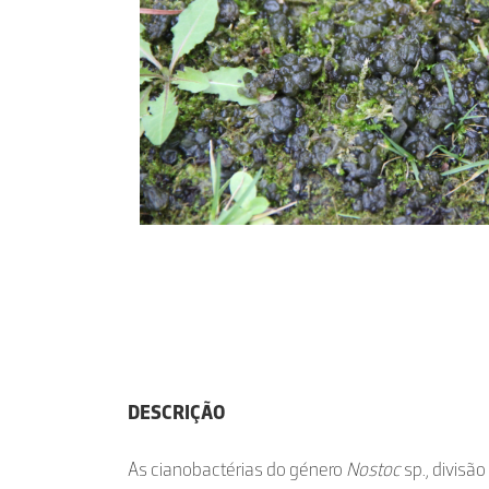
DESCRIÇÃO
As cianobactérias do género
Nostoc
sp., divisã