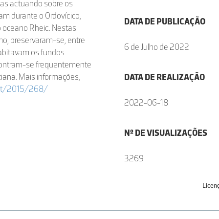
icas actuando sobre os
am durante o Ordovícico,
DATA DE PUBLICAÇÃO
o oceano Rheic. Nestas
o, preservaram-se, entre
6 de Julho de 2022
 habitavam os fundos
ontram-se frequentemente
ziana. Mais informações,
DATA DE REALIZAÇÃO
art/2015/268/
2022-06-18
Nº DE VISUALIZAÇÕES
3269
Licen