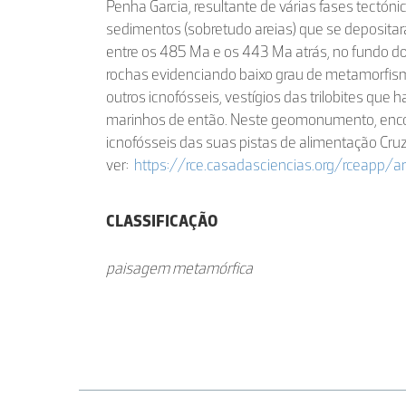
Penha Garcia, resultante de várias fases tectón
sedimentos (sobretudo areias) que se depositar
entre os 485 Ma e os 443 Ma atrás, no fundo d
rochas evidenciando baixo grau de metamorfism
outros icnofósseis, vestígios das trilobites que
marinhos de então. Neste geomonumento, enc
icnofósseis das suas pistas de alimentação Cru
ver:
https://rce.casadasciencias.org/rceapp/
CLASSIFICAÇÃO
paisagem metamórfica