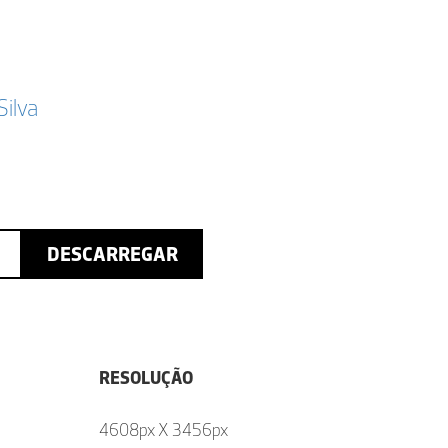
Silva
DESCARREGAR
RESOLUÇÃO
4608px X 3456px