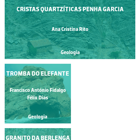
CRISTAS QUARTZÍTICAS PENHA GARCIA
Ana Cristina Rito
Geologia
TROMBA DO ELEFANTE
TROMBA DO
ELEFANTE
Francisco António Fidalgo
Francisco António Fidalgo
Félix Dias
Félix Dias
Geologia
Geologia
GRANITO DA BERLENGA
ILHÉU DA VELHA