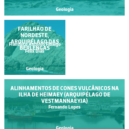
Geologia
HOMENAGEM A
FARILHÃO DE
CARLOS FREIRE DE
NORDESTE,
ARQUIPÉLAGO DAS
ANDRADE
Francisco António Fidalgo
Francisco António Fidalgo
BERLENGAS
Félix Dias
Félix Dias
Geologia
Geologia
ALINHAMENTOS DE CONES VULCÂNICOS NA
ILHA DE HEIMAEY (ARQUIPÉLAGO DE
VESTMANNAEYJA)
Fernando Lopes
Geologia