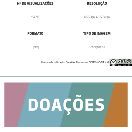
Nº DE VISUALIZAÇÕES
RESOLUÇÃO
5478
4563px X 2780px
FORMATO
TIPO DE IMAGEM
.jpeg
Fotografias
Licença de utilização Creative Commons CC BY-NC-SA 4.0