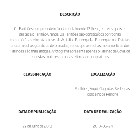
DESCRIÇÃO
Os Farilhões compreendem fundamentalmente 12 ilhéus, entre os quais se
destaca o Farilhão Grande. Os Farilhões são constituídos por rochas
metamórficas e localizam-se a NW da Ilha Berlenga. Na Berlenga e nas Estelas
afloram rochas graníticas deformadas, sendo que as rochas metamórficas dos
Farilhões são mais antigas. A fotografia apresenta apenas o Farilhão da Cova, de
encostas muito escarpadas e formado por gnaisses.
CLASSIFICAÇÃO
LOCALIZAÇÃO
Farilhões, Arquipélago das Berlengas,
concelho de Peniche
DATA DE PUBLICAÇÃO
DATA DE REALIZAÇÃO
27 de Julho de 2018
2018-06-24