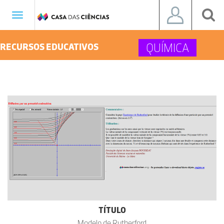
Toggle
navigation
QUÍMICA
RECURSOS EDUCATIVOS
TÍTULO
Modelo de Rutherford