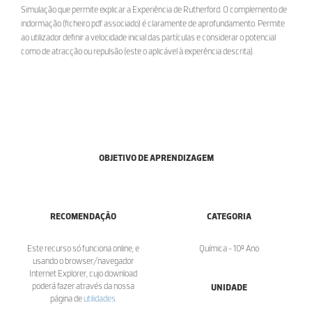
Simulação que permite explicar a Experiência de Rutherford. O complemento de
indormação (ficheiro pdf associado) é claramente de aprofundamento. Permite
ao utilizador definir a velocidade inicial das partículas e considerar o potencial
como de atracção ou repulsão (este o aplicável à experência descrita).
OBJETIVO DE APRENDIZAGEM
RECOMENDAÇÃO
CATEGORIA
Este recurso só funciona online, e
Química - 10º Ano
usando o browser/navegador
Internet Explorer, cujo download
poderá fazer através da nossa
UNIDADE
página de
utilidades
.