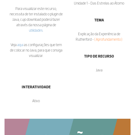
Unidade 1 - Das Estrelas ao Átomo
Para visualizar este recurso,
necessita de ter instalado o plugin de
Java, cujo download poderá fazer
TEMA
através da nossa página de
utilidades
.
Explicação da Experiência de
Rutherford -
( Aprofundamento )
Veja
aqui
as configurações que tem
de colocar no Java, para que consiga
visualizar.
TIPO DE RECURSO
Java
INTERATIVIDADE
Ativo