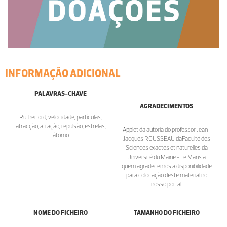
INFORMAÇÃO ADICIONAL
PALAVRAS-CHAVE
AGRADECIMENTOS
Rutherford, velocidade, partículas,
atracção, atração, repulsão, estrelas,
Applet da autoria do professor Jean-
átomo
Jacques ROUSSEAU daFaculté des
Sciences exactes et naturelles da
Université du Maine - Le Mans a
quem agradecemos a disponibilidade
para colocação deste material no
nosso portal.
NOME DO FICHEIRO
TAMANHO DO FICHEIRO