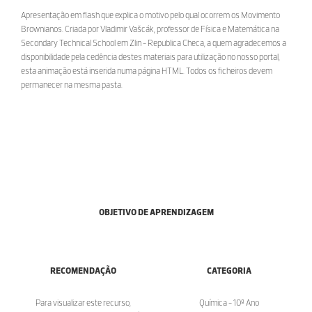
Apresentação em flash que explica o motivo pelo qual ocorrem os Movimento
Brownianos. Criada por Vladimir Vašcák, professor de Física e Matemática na
Secondary Technical School em Zlin - Republica Checa, a quem agradecemos a
disponibilidade pela cedência destes materiais para utilização no nosso portal,
esta animação está inserida numa página HTML. Todos os ficheiros devem
permanecer na mesma pasta.
OBJETIVO DE APRENDIZAGEM
RECOMENDAÇÃO
CATEGORIA
Para visualizar este recurso,
Química - 10º Ano