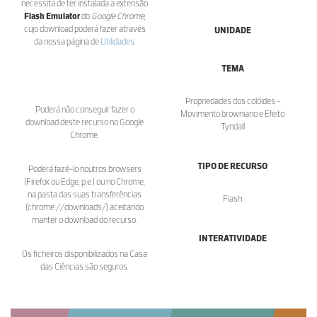
necessita de ter instalada a extensão
Flash Emulator
do
Google Chrome
,
cujo download poderá fazer através
UNIDADE
da nossa página de
Utilidades
.
TEMA
Propriedades dos colóides -
Poderá não conseguir fazer o
Movimento browniano e Efeito
download deste recurso no Google
Tyndall
Chrome.
TIPO DE RECURSO
Poderá fazê-lo noutros browsers
(Firefox ou Edge, p.e.) ou no Chrome,
na pasta das suas transferências
Flash
(chrome://downloads/) aceitando
manter o download do recurso.
INTERATIVIDADE
Os ficheiros disponibilizados na Casa
das Ciências são seguros.