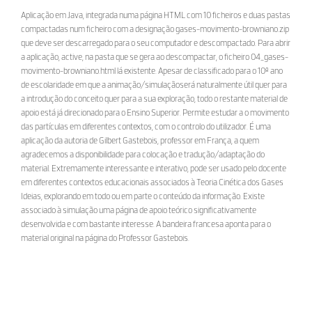
Aplicação em Java, integrada numa página HTML com 10 ficheiros e duas pastas
compactadas num ficheiro com a designação gases-movimento-browniano.zip
que deve ser descarregado para o seu computador e descompactado. Para abrir
a aplicação, active, na pasta que se gera ao descompactar, o ficheiro 04_gases-
movimento-browniano.html lá existente. Apesar de classificado para o 10º ano
de escolaridade em que a animação/simulaçãoserá naturalmente útil quer para
a introdução do conceito quer para a sua exploração, todo o restante material de
apoio está já direcionado para o Ensino Superior. Permite estudar a o movimento
das partículas em diferentes contextos, com o controlo do utilizador. É uma
aplicação da autoria de Gilbert Gastebois, professor em França, a quem
agradecemos a disponibilidade para colocação e tradução/adaptação do
material. Extremamente interessante e interativo, pode ser usado pelo docente
em diferentes contextos educacionais associados à Teoria Cinética dos Gases
Ideias, explorando em todo ou em parte o conteúdo da informação. Existe
associado à simulação uma página de apoio teórico significativamente
desenvolvida e com bastante interesse. A bandeira francesa aponta para o
material original na página do Professor Gastebois.