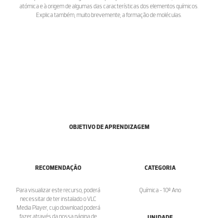
atómica e à origem de algumas das características dos elementos químicos.
Explica também, muito brevemente, a formação de moléculas.
OBJETIVO DE APRENDIZAGEM
RECOMENDAÇÃO
CATEGORIA
Para visualizar este recurso, poderá
Química - 10º Ano
necessitar de ter instalado o VLC
Media Player, cujo download poderá
fazer através da nossa página de
UNIDADE