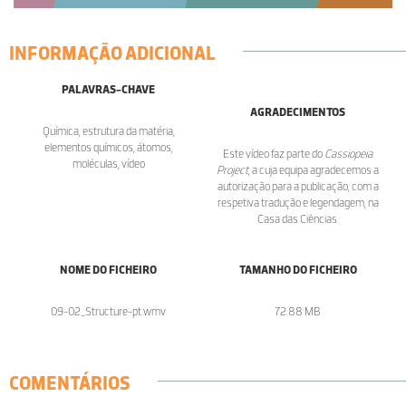
INFORMAÇÃO ADICIONAL
PALAVRAS-CHAVE
AGRADECIMENTOS
Química, estrutura da matéria,
elementos químicos, átomos,
Este vídeo faz parte do
Cassiopeia
moléculas, vídeo
Project
, a cuja equipa agradecemos a
autorização para a publicação, com a
respetiva tradução e legendagem, na
Casa das Ciências.
NOME DO FICHEIRO
TAMANHO DO FICHEIRO
09-02_Structure-pt.wmv
72.88 MB
COMENTÁRIOS