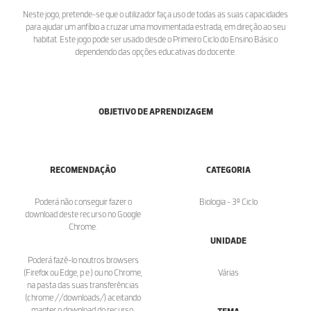
Neste jogo, pretende-se que o utilizador faça uso de todas as suas capacidades
para ajudar um anfíbio a cruzar uma movimentada estrada, em direção ao seu
habitat. Este jogo pode ser usado desde o Primeiro Ciclo do Ensino Básico
dependendo das opções educativas do docente.
OBJETIVO DE APRENDIZAGEM
RECOMENDAÇÃO
CATEGORIA
Poderá não conseguir fazer o
Biologia - 3º Ciclo
download deste recurso no Google
Chrome.
UNIDADE
Poderá fazê-lo noutros browsers
(Firefox ou Edge, p.e.) ou no Chrome,
Várias
na pasta das suas transferências
(chrome://downloads/) aceitando
manter o download do recurso.