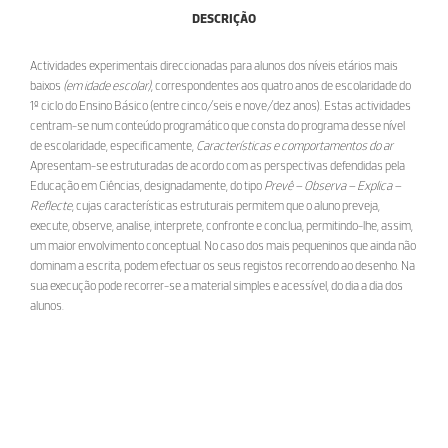
DESCRIÇÃO
Actividades experimentais direccionadas para alunos dos níveis etários mais
baixos
(em idade escolar)
, correspondentes aos quatro anos de escolaridade do
1º ciclo do Ensino Básico (entre cinco/seis e nove/dez anos). Estas actividades
centram-se
num conteúdo programático
que consta do programa desse nível
de escolaridade, especificamente,
Características e comportamentos do ar
Apresentam-se estruturadas de acordo com as perspectivas defendidas pela
Educação em Ciências, designadamente, do tipo
Prevê – Observa – Explica –
Reflecte
, cujas características estruturais permitem que o aluno preveja,
execute, observe, analise, interprete, confronte e conclua, permitindo-lhe, assim,
um maior envolvimento conceptual. No caso dos mais pequeninos que ainda não
dominam a escrita, podem efectuar os seus registos recorrendo ao desenho. Na
sua execução pode recorrer-se a material simples e acessível, do dia a dia dos
alunos.