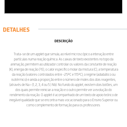
DETALHES
DESCRIÇÃO
Trata-se de um applet que simula, ao nível microscópico a interação entre
partículas numa reação química. As caixas de texto existentes no topo da
animação, permitem ao utilizador controlar os valores da constante de reação
(K), energia de reação (?E), o calor específico molar da mistura (C), a temperatura
da reação (valores controlados entre -25ºC e 115ºC), o regime (adiabático ou
isotérmico) e ainda a proporção entre o número de moles dos dois reagentes,
(através de Na = (1, 2, 3, 4 ou 5 ) Nb). No fundo do applet, existem dois botões, um
dos quais permite reiniciar a reação e o outro permite ver a evolução do
rendimento da reação. O applet é acompanhado de um texto de apoio teórico de
inegável qualidade que se encontra mais vocacionado para o Ensino Superior ou
como complemento de formação para os professores.