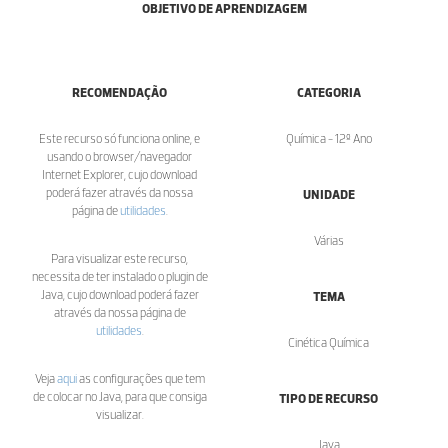
OBJETIVO DE APRENDIZAGEM
RECOMENDAÇÃO
CATEGORIA
Este recurso só funciona online, e
Química - 12º Ano
usando o browser/navegador
Internet Explorer, cujo download
poderá fazer através da nossa
UNIDADE
página de
utilidades
.
Várias
Para visualizar este recurso,
necessita de ter instalado o plugin de
Java, cujo download poderá fazer
TEMA
através da nossa página de
utilidades
.
Cinética Química
Veja
aqui
as configurações que tem
de colocar no Java, para que consiga
TIPO DE RECURSO
visualizar.
Java