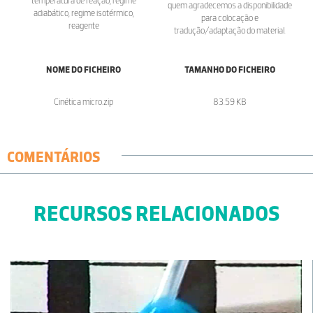
temperatura de reação, regime
quem agradecemos a disponibilidade
adiabático, regime isotérmico,
para colocação e
reagente
tradução/adaptação do material.
NOME DO FICHEIRO
TAMANHO DO FICHEIRO
Cinética micro.zip
83.59 KB
COMENTÁRIOS
RECURSOS RELACIONADOS