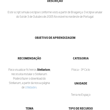
DESCRIÇÃO
Este script simula o eclipse conforme visto a partir de Bragança. O eclipse anular
do Sol de 3 de Outubro de 2005 foi visível no nordeste de Portugal.
OBJETIVO DE APRENDIZAGEM
RECOMENDAÇÃO
CATEGORIA
Para visualizar ficheiros
Stellarium
,
Física - 3º Ciclo
necessita instalar o Stellarium.
Poderá fazer o download do
Stellarium, a partir da nossa página
UNIDADE
de
Utilidades
.
Terra no Espaço
TEMA
TIPO DE RECURSO