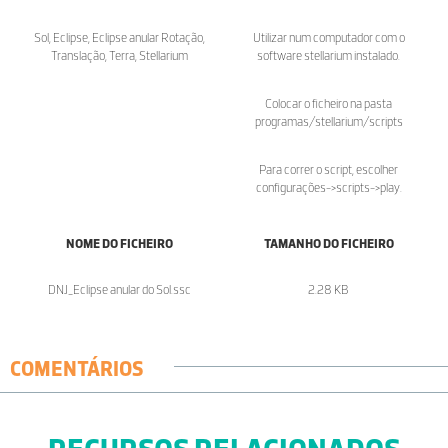
Sol, Eclipse, Eclipse anular Rotação,
Utilizar num computador com o
Translação, Terra, Stellarium
software stellarium instalado.
Colocar o ficheiro na pasta
programas/stellarium/scripts
Para correr o script, escolher
configurações->scripts->play.
NOME DO FICHEIRO
TAMANHO DO FICHEIRO
DNJ_Eclipse anular do Sol.ssc
2.28 KB
COMENTÁRIOS