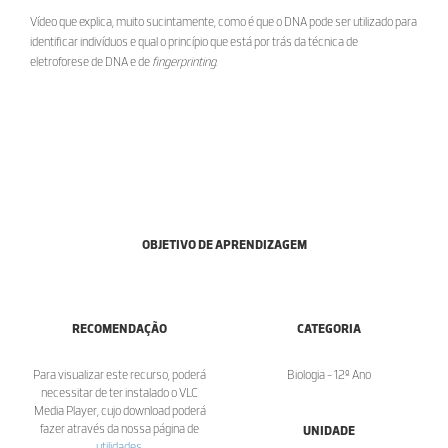
Vídeo que explica, muito sucintamente, como é que o DNA pode ser utilizado para
identificar indivíduos e qual o princípio que está por trás da técnica de
eletroforese de DNA e de
fingerprinting
.
OBJETIVO DE APRENDIZAGEM
RECOMENDAÇÃO
CATEGORIA
Para visualizar este recurso, poderá
Biologia - 12º Ano
necessitar de ter instalado o VLC
Media Player, cujo download poderá
fazer através da nossa página de
UNIDADE
utilidades
.