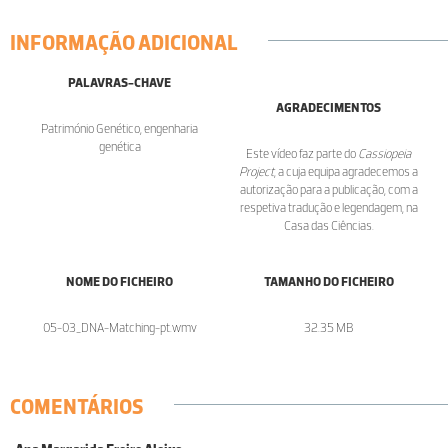
INFORMAÇÃO ADICIONAL
PALAVRAS-CHAVE
AGRADECIMENTOS
Património Genético, engenharia
genética
Este vídeo faz parte do
Cassiopeia
Project
, a cuja equipa agradecemos a
autorização para a publicação, com a
respetiva tradução e legendagem, na
Casa das Ciências.
NOME DO FICHEIRO
TAMANHO DO FICHEIRO
05-03_DNA-Matching-pt.wmv
32.35 MB
COMENTÁRIOS