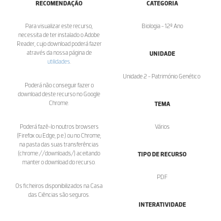
RECOMENDAÇÃO
CATEGORIA
Para visualizar este recurso,
Biologia - 12º Ano
necessita de ter instalado o Adobe
Reader, cujo download poderá fazer
através da nossa página de
UNIDADE
utilidades
.
Unidade 2 - Património Genético
Poderá não conseguir fazer o
download deste recurso no Google
Chrome.
TEMA
Poderá fazê-lo noutros browsers
Vários
(Firefox ou Edge, p.e.) ou no Chrome,
na pasta das suas transferências
(chrome://downloads/) aceitando
TIPO DE RECURSO
manter o download do recurso.
PDF
Os ficheiros disponibilizados na Casa
das Ciências são seguros.
INTERATIVIDADE