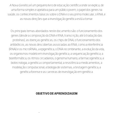
A Nova Genética
é um pequeno livro de educação científica onde se explica, de
uma forma simples e apelativa para um público jovem, o papel dos genes na
saúde, os conhecimentos básicos sobre o DNA e o seu primo molecular, o RNA, e
as novas direções que a investigação genética está a tomar.
Os principais temas abordados neste documento são: o funcionamento dos
genes (desde a composição do DNA e RNA, transcrição, até à tradução das
proteínas); as doenças genéticas; os chips de DNA; o funcionamento dos
antibióticos; as novas descobertas associadas ao RNA, como a interferência
(RNAi) e os microRNAs; a epigenética; o DNA recombinante; a evolução da vida,
os organismos modelo em investigação genética; a sequenciação genética; a
bioinformática; os ritmos circadianos; o genoma humano; a farmacogenética; a
biotecnologia; a genética comportamental; a resistência a medicamentos; a
modelação computacional; a biologia de sistemas; a testagem genética; a
genética forense e as carreiras de investigação em genética.
OBJETIVO DE APRENDIZAGEM