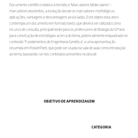
Documento científico relativo à temática "Marcadores Moleculares" -
marcadores existentes, a evolução desde os marcadores morfológicos,
aplicações, vantagens e desvantagens associadas. Este objeto educativo
contempla um documento em formato texto, que deverá ser utilizado como
recurso de consulta, principalmente para os professores de Biologia do 12ºano
para construção de estratégias acerca do tema, potencialmente enquadrado no
conteúdo "Fundamentos de Engenharia Genética"; e uma apresentação
resumida em PowerPoint, que pode ser usada na sala de aula como introdução
ao tema, baseando-se nos conteúdos presentes no dossiê.
OBJETIVO DE APRENDIZAGEM
CATEGORIA