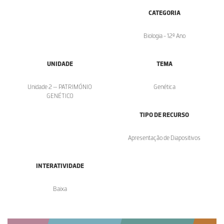
CATEGORIA
Biologia - 12º Ano
UNIDADE
TEMA
Unidade 2 — PATRIMÓNIO
Genética
GENÉTICO
TIPO DE RECURSO
Apresentação de Diapositivos
INTERATIVIDADE
Baixa