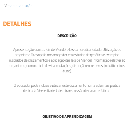
Ver
apresentação
.
DETALHES
DESCRIÇÃO
Apresentação com as leis de Mendel e leis da hereditariedade. Utilização do
organismo Drosophila melanogaster em estudos de genética e exemplos
ilustrados de cruzamentos e aplicação das leis de Mendel. Informação relativa ao
organismo, como o ciclo de vida, mutações, distinção entre sexos (inclui ficheiros
áudio).
O educador pode inclusive utilizar este documento numa aula mais prática
dedicada à hereditariedade e transmissão de características.
OBJETIVO DE APRENDIZAGEM