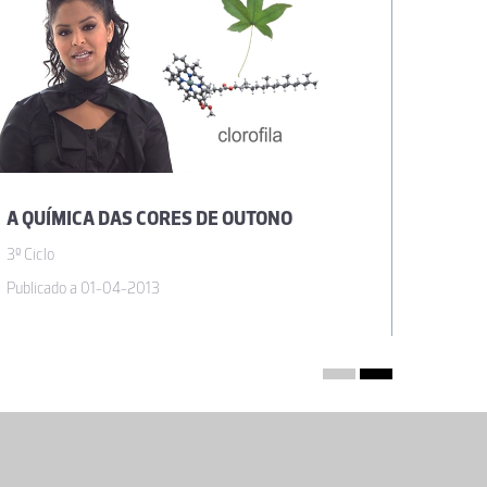
A QUÍMICA DAS CORES DE OUTONO
A QUÍ
3º Ciclo
3º Ciclo
Publicado a 01-04-2013
Publicad