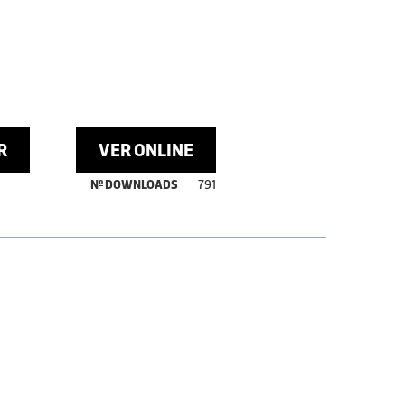
R
VER ONLINE
Nº DOWNLOADS
791