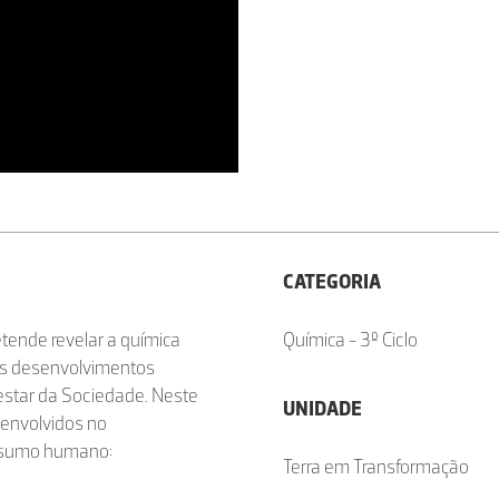
CATEGORIA
etende revelar a química
Química - 3º Ciclo
os desenvolvimentos
estar da Sociedade. Neste
UNIDADE
 envolvidos no
onsumo humano:
Terra em Transformação