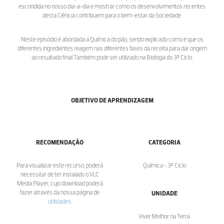
escondida no nosso dia-a-dia e mostrar como os desenvolvimentos recentes
desta Ciência contribuem para o bem-estar da Sociedade.
Neste episódio é abordada a Química do pão, sendo explicado como é que os
diferentes ingredientes reagem nas diferentes fases da receita para dar origem
ao resultado final.Também pode ser utilizado na Biologia do 3º Ciclo.
OBJETIVO DE APRENDIZAGEM
RECOMENDAÇÃO
CATEGORIA
Para visualizar este recurso, poderá
Química - 3º Ciclo
necessitar de ter instalado o VLC
Media Player, cujo download poderá
fazer através da nossa página de
UNIDADE
utilidades
.
Viver Melhor na Terra