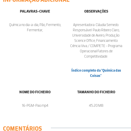
PALAVRAS-CHAVE
OBSERVAÇÕES
Química no dia-a-dia, Pão, Fermento,
Apresentadora: Cláudia Semedo.
Fermentar,
Responsável: Paulo Ribeiro Claro,
Universidade de Aveiro; Produção:
Science Office; Financiamento:
Ciência Viva / COMPETE - Programa
Operacional Fatores de
Competitividade.
Índice completo da "Química das
Coisas"
.
NOME DO FICHEIRO
TAMANHO DO FICHEIRO
16-PGM-Pao.mp4
45.20 MB
COMENTÁRIOS