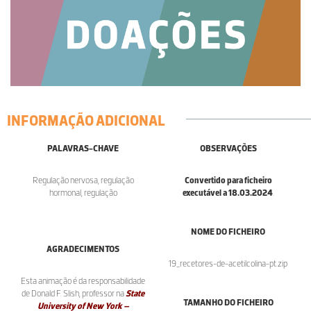
INFORMAÇÃO ADICIONAL
PALAVRAS-CHAVE
OBSERVAÇÕES
Regulação nervosa, regulação
Convertido para ficheiro
hormonal, regulação
executável a 18.03.2024
.
NOME DO FICHEIRO
AGRADECIMENTOS
19_recetores-de-acetilcolina-pt.zip
Esta animação é da responsabilidade
de Donald F. Slish, professor na
State
TAMANHO DO FICHEIRO
University of New York –