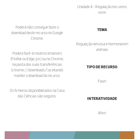
Unidade 4 - Regulação nos seres
vivos
Poderá não conseguir fazer o
TEMA
download deste recurso no Google
Chrome.
Regulação nervosa e hormonal em
animais
Poderá fazê-lo noutros browsers
(Firefox ou Edge, p.e.) ou no Chrome,
na pasta das suas transferências
TIPO DE RECURSO
(chrome://downloads/) aceitando
manter o download do recurso.
Flash
Os ficheiros disponibilizados na Casa
das Ciências são seguros.
INTERATIVIDADE
Ativo