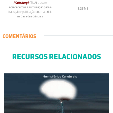
Plattsburgh
(EUA), a quem
agradecemos a autorização para a
8.26 MB
tradução e publicação dos materiais
na Casa das Ciências.
COMENTÁRIOS
RECURSOS RELACIONADOS