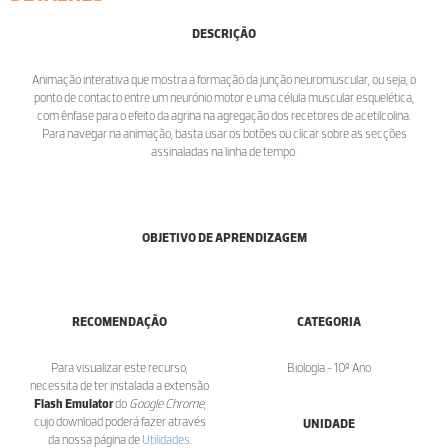
DESCRIÇÃO
Animação interativa que mostra a formação da junção neuromuscular, ou seja, o
ponto de contacto entre um neurónio motor e uma célula muscular esquelética,
com ênfase para o efeito da agrina na agregação dos recetores de acetilcolina.
Para navegar na animação, basta usar os botões ou clicar sobre as secções
assinaladas na linha de tempo.
OBJETIVO DE APRENDIZAGEM
RECOMENDAÇÃO
CATEGORIA
Para visualizar este recurso,
Biologia - 10º Ano
necessita de ter instalada a extensão
Flash Emulator
do
Google Chrome
,
cujo download poderá fazer através
UNIDADE
da nossa página de
Utilidades
.