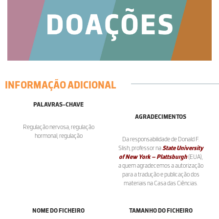
INFORMAÇÃO ADICIONAL
PALAVRAS-CHAVE
AGRADECIMENTOS
Regulação nervosa, regulação
hormonal, regulação
Da responsabilidade de Donald F.
Slish, professor na
State University
of New York – Plattsburgh
(EUA),
a quem agradecemos a autorização
para a tradução e publicação dos
materiais na Casa das Ciências.
NOME DO FICHEIRO
TAMANHO DO FICHEIRO