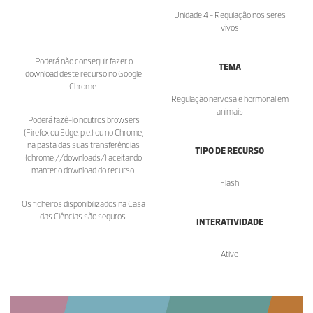
Unidade 4 - Regulação nos seres
vivos
Poderá não conseguir fazer o
TEMA
download deste recurso no Google
Chrome.
Regulação nervosa e hormonal em
animais
Poderá fazê-lo noutros browsers
(Firefox ou Edge, p.e.) ou no Chrome,
na pasta das suas transferências
TIPO DE RECURSO
(chrome://downloads/) aceitando
manter o download do recurso.
Flash
Os ficheiros disponibilizados na Casa
das Ciências são seguros.
INTERATIVIDADE
Ativo