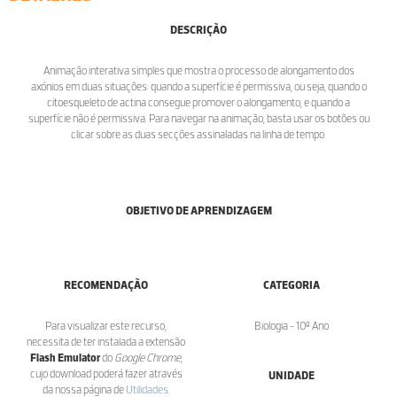
DESCRIÇÃO
Animação interativa simples que mostra o processo de alongamento dos
axónios em duas situações: quando a superfície é permissiva, ou seja, quando o
citoesqueleto de actina consegue promover o alongamento, e quando a
superfície não é permissiva. Para navegar na animação, basta usar os botões ou
clicar sobre as duas secções assinaladas na linha de tempo.
OBJETIVO DE APRENDIZAGEM
RECOMENDAÇÃO
CATEGORIA
Para visualizar este recurso,
Biologia - 10º Ano
necessita de ter instalada a extensão
Flash Emulator
do
Google Chrome
,
cujo download poderá fazer através
UNIDADE
da nossa página de
Utilidades
.