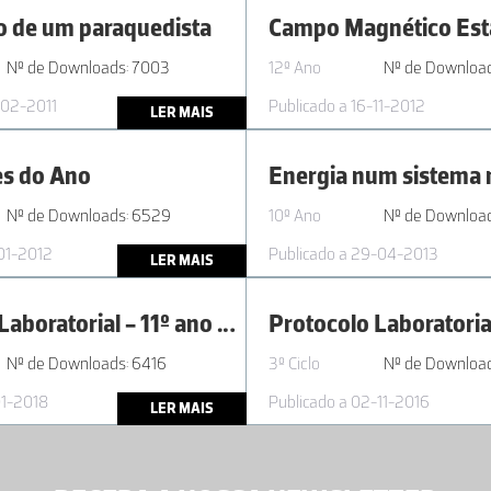
 de um paraquedista
Campo Magnético Est
Nº de Downloads: 7003
12º Ano
Nº de Download
-02-2011
Publicado a 16-11-2012
LER MAIS
es do Ano
Energia num sistema
Nº de Downloads: 6529
10º Ano
Nº de Downloa
-01-2012
Publicado a 29-04-2013
LER MAIS
Protocolo Laboratorial - 11º ano AL 2.1 Características do som
Nº de Downloads: 6416
3º Ciclo
Nº de Downloa
01-2018
Publicado a 02-11-2016
LER MAIS