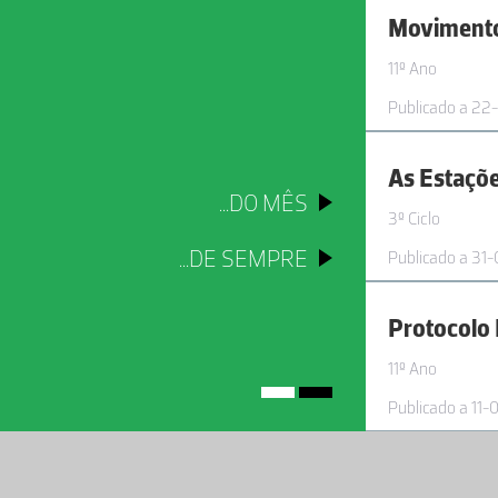
Movimento
11º Ano
Publicado a 22
As Estaçõ
...DO MÊS
3º Ciclo
...DE SEMPRE
Publicado a 31
11º Ano
Publicado a 11-