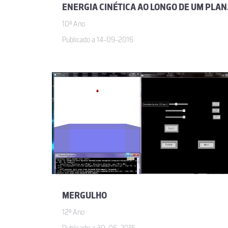
ENERGIA
10º Ano
Publicado a 14-09-2016
MERGULHO
12º Ano