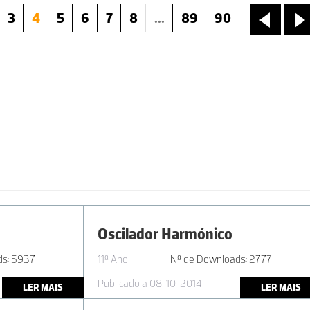
3
4
5
6
7
8
...
89
90
«
»
Oscilador Harmónico
ds: 5937
11º Ano
Nº de Downloads: 2777
Publicado a 08-10-2014
LER MAIS
LER MAIS