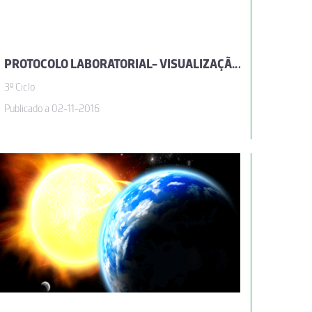
PROTOCOLO LABORATORIAL- VISUALIZAÇÃO DE ONDAS SONORAS E DETERMINAÇÃO DO PERÍODO E DA FREQUÊNCIA DE UM DIAPASÃO
3º Ciclo
Publicado a 02-11-2016