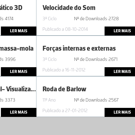
ático 3D
Velocidade do Som
s: 4174
3º Ciclo
Nº de Downloads: 2728
Publicado a 08-10-2014
LER MAIS
LER MAIS
 massa-mola
Forças internas e externas
ds: 3996
3º Ciclo
Nº de Downloads: 2671
Publicado a 16-11-2012
LER MAIS
LER MAIS
Protocolo Laboratorial- Visualização de ondas sonoras e determinação do período e da frequência de um diapasão
Roda de Barlow
ds: 3373
11º Ano
Nº de Downloads: 2567
Publicado a 27-01-2012
LER MAIS
LER MAIS